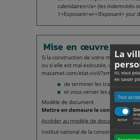
calendaires</a> (les indemnités so
1<Exposant>er</Exposant> jour de
Mise en œuvre
La vi
Si la construction de votre maison n'est 
perso
ou si elle est mal exécutée, vous devez 
mazamet.com/etat-civil/?xml=R2705">me
Ici, vous po
en savoir pl
de terminer les travaux,
et vous verser les pénalités de 
Tout accep
Modèle de document
Mettre en demeure le constructeur d
Go
Anal
Util
Activé
Accéder au modèle de document
d'in
Institut national de la consommation (IN
Enregistre