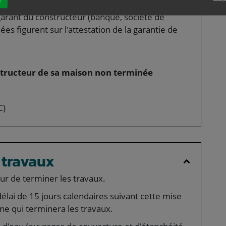
élai de 8 jours calendaires à la suite de l'envoi de
 garant du constructeur (banque, société de
s figurent sur l'attestation de la garantie de
structeur de sa maison non terminée
C)
 travaux
r de terminer les travaux.
délai de 15 jours calendaires suivant cette mise
ne qui terminera les travaux.