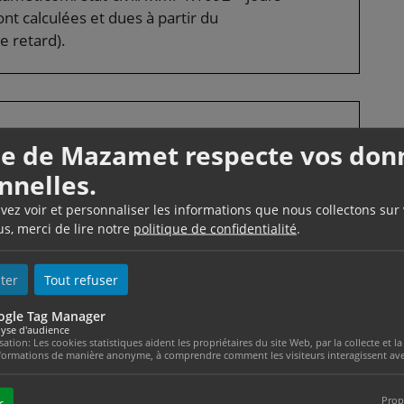
nt calculées et dues à partir du
 retard).
lle de Mazamet respecte vos don
pas terminée dans les délais fixés par le contrat
nnelles.
d'abord <a href="https://www.ville-
ttre en demeure</a> le constructeur :
uvez voir et personnaliser les informations que nous collectons sur
us, merci de lire notre
politique de confidentialité
.
retard prévues dans le contrat.
ter
Tout refuser
e terminer sa maison
ogle Tag Manager
yse d'audience
isation: Les cookies statistiques aident les propriétaires du site Web, par la collecte et
formations de manière anonyme, à comprendre comment les visiteurs interagissent avec
C)
Prop
r