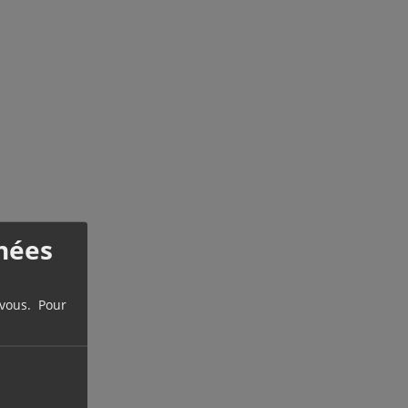
nées
 vous. Pour