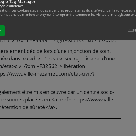
ogle Tag Manager
yse d'audience
isation: Les cookies statistiques aident les propriétaires du site Web, par la collecte et
formations de manière anonyme, à comprendre comment les visiteurs interagissent avec
rs d'infractions sexuelles, telles que le <a
Prop
r
at-civil/?xml=F1526">viol</a> ou les <a
at-civil/?xml=F33891">agressions sexuelles</a>.
néralement décidé lors d'une injonction de soin.
ée dans le cadre d'un suivi socio-judiciaire, d'une
/etat-civil/?xml=F32562">libération
tps://www.ville-mazamet.com/etat-civil/?
.
également être mis en œuvre par un centre socio-
personnes placées en <a href="https://www.ville-
étention de sûreté</a>.