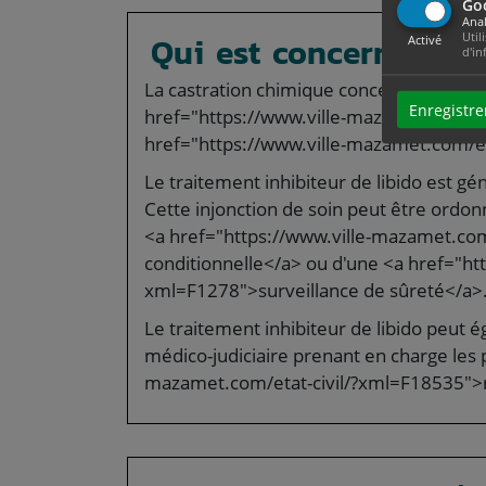
Go
Anal
Util
Qui est concerné ?
Activé
d'in
La castration chimique concerne les auteu
Enregistre
href="https://www.ville-mazamet.com/et
href="https://www.ville-mazamet.com/et
Le traitement inhibiteur de libido est gé
Cette injonction de soin peut être ordonn
<a href="https://www.ville-mazamet.com
conditionnelle</a> ou d'une <a href="ht
xml=F1278">surveillance de sûreté</a>
Le traitement inhibiteur de libido peut 
médico-judiciaire prenant en charge les 
mazamet.com/etat-civil/?xml=F18535">r