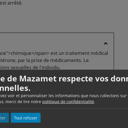
est arrêté.
nce">chimique</span> est un traitement médical
ostérone, par la prise de médicaments. Le
ions sexuelles de l'individu.
lle de Mazamet respecte vos don
suivi. Lorsque le traitement est arrêté, ses effets
nnelles.
uvez voir et personnaliser les informations que nous collectons sur
us, merci de lire notre
politique de confidentialité
.
 castration <span
 à l'encontre des délinquants sexuels.
ter
Tout refuser