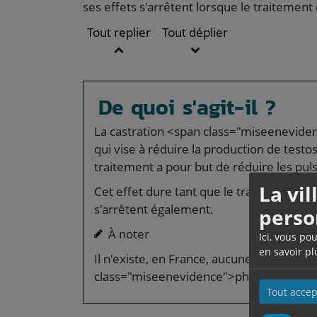
ses effets s'arrêtent lorsque le traitement 
Tout replier
Tout déplier
De quoi s'agit-il ?
La castration <span class="miseenevide
qui vise à réduire la production de test
traitement a pour but de réduire les puls
La vi
Cet effet dure tant que le traitement est 
s'arrêtent également.
perso
À noter
Ici, vous po
en savoir pl
Il n'existe, en France, aucune mesure de
class="miseenevidence">physique</span>
Tout accep