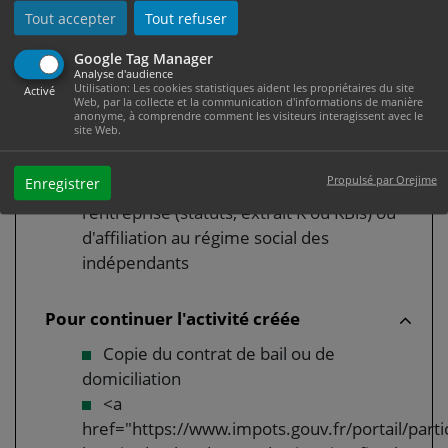
Tout accepter
Tout refuser
Tout justificatif sur la viabilité
économique du projet de création
Google Tag Manager
d'entreprise
Analyse d'audience
Utilisation: Les cookies statistiques aident les propriétaires du site
Activé
Web, par la collecte et la communication d'informations de manière
anonyme, à comprendre comment les visiteurs interagissent avec le
Poursuite d'une activité commerciale,
site Web.
industrielle ou artisanale
Propulsé par Orejime
Enregistrer
Justificatif d'immatriculation de
l'entreprise (statuts, extrait K ou KBis) ou
d'affiliation au régime social des
indépendants
Pour continuer l'activité créée
Copie du contrat de bail ou de
domiciliation
<a
href="https://www.impots.gouv.fr/portail/partic