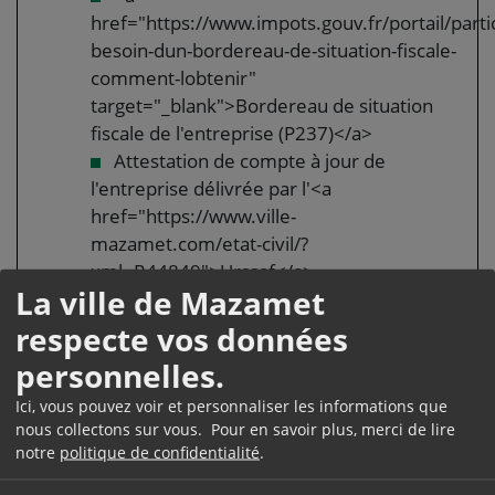
href="https://www.impots.gouv.fr/portail/partic
besoin-dun-bordereau-de-situation-fiscale-
comment-lobtenir"
target="_blank">Bordereau de situation
fiscale de l'entreprise (P237)</a>
Attestation de compte à jour de
l'entreprise délivrée par l'<a
href="https://www.ville-
mazamet.com/etat-civil/?
xml=R44849">Urssaf</a>
La ville de Mazamet
Original et copie du contrat de travail si
vous êtes salarié
respecte vos données
Tout élément comptable certifié
personnelles.
attestant de la capacité de l'entreprise à
Ici, vous pouvez voir et personnaliser les informations que
vous procurer des revenus au moins
nous collectons sur vous. Pour en savoir plus, merci de lire
égales à <span
notre
politique de confidentialité
.
class="valeur">1 709,28 €</span>
mensuel, si vous n'êtes pas salarié