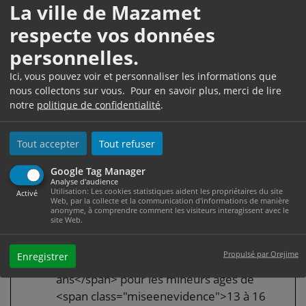
Dossier transmis au tribunal pour enfants
La ville de Mazamet
pour une audience unique
respecte vos données
À la fin de l'enquête, le procureur de la
personnelles.
République peut, exceptionnellement, décider de
Ici, vous pouvez voir et personnaliser les informations que
poursuivre le mineur et de transmettre le dossier
nous collectons sur vous. Pour en savoir plus, merci de lire
au tribunal pour enfants pour qu'il juge <span
notre
politique de confidentialité
.
class="miseenevidence">directement</span> le
mineur (on parle d'<span
Tout accepter
Tout refuser
class="expression">audience unique</span>).
Toutefois, ce type de procédure est soumis aux
Google Tag Manager
Analyse d'audience
conditions <span
Utilisation: Les cookies statistiques aident les propriétaires du site
Activé
Web, par la collecte et la communication d'informations de manière
class="miseenevidence">cumulatives</span>
anonyme, à comprendre comment les visiteurs interagissent avec le
suivantes :
site Web.
La peine encourue est d'<span
Propulsé par Orejime
Enregistrer
class="miseenevidence">au moins 5
ans</span> pour les mineurs âgés de
<span class="miseenevidence">13 à 16