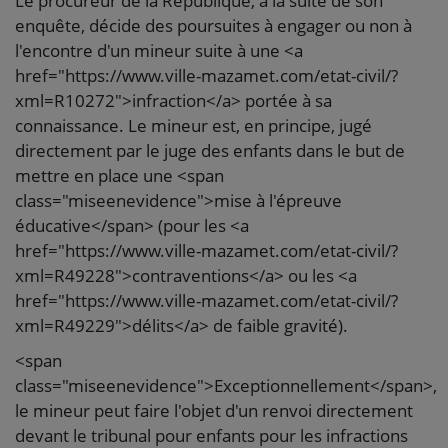
Le procureur de la République, à la suite de son
enquête, décide des poursuites à engager ou non à
l'encontre d'un mineur suite à une <a
href="https://www.ville-mazamet.com/etat-civil/?
xml=R10272">infraction</a> portée à sa
connaissance. Le mineur est, en principe, jugé
directement par le juge des enfants dans le but de
mettre en place une <span
class="miseenevidence">mise à l'épreuve
éducative</span> (pour les <a
href="https://www.ville-mazamet.com/etat-civil/?
xml=R49228">contraventions</a> ou les <a
href="https://www.ville-mazamet.com/etat-civil/?
xml=R49229">délits</a> de faible gravité).
<span
class="miseenevidence">Exceptionnellement</span>,
le mineur peut faire l'objet d'un renvoi directement
devant le tribunal pour enfants pour les infractions