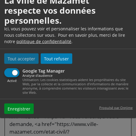
La ville de Mazamet
Attention :
respecte vos données
vous pouvez être puni de 6 mois
personnelles.
d'emprisonnement et d'une amende pouvant
Ici, vous pouvez voir et personnaliser les informations que
aller jusqu'à <span
nous collectons sur vous. Pour en savoir plus, merci de lire
class="valeur">7 500 €</span> si vous ne
notre
politique de confidentialité
.
respectez pas votre obligation (qui consiste à
verser la pension alimentaire).
Tout accepter
Tout refuser
Vous êtes le parent qui reçoit la pension
Google Tag Manager
Analyse d'audience
alimentaire
Utilisation: Les cookies statistiques aident les propriétaires du site
Activé
Web, par la collecte et la communication d'informations de manière
Si vous êtes isolé(e) avec un enfant de moins de
anonyme, à comprendre comment les visiteurs interagissent avec le
site Web.
20 ans, dès 1<Exposant>er</Exposant> mois
d'impayé, l'<a href="https://www.ville-
Propulsé par Orejime
mazamet.com/etat-civil/?
Enregistrer
xml=R62155">Aripa</a> vous versera, à votre
demande, <a href="https://www.ville-
mazamet.com/etat-civil/?