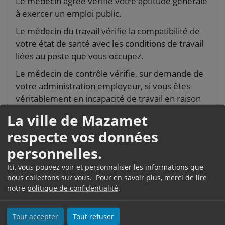
Le médecin agréé vérifie votre aptitude générale
à exercer un emploi public.
Le médecin du travail vérifie la compatibilité de
votre état de santé avec les conditions de travail
liées au poste que vous occupez.
Le médecin de contrôle vérifie, sur demande de
votre administration employeur, si vous êtes
véritablement en incapacité de travail en raison
d'une maladie ou d'un accident.
La ville de Mazamet
Le médecin du travail conseille l'administration,
respecte vos données
les agents et leurs représentants au CHCST en ce
personnelles.
qui concerne les points suivants :
Ici, vous pouvez voir et personnaliser les informations que
Évaluation des risques professionnels
nous collectons sur vous. Pour en savoir plus, merci de lire
Protection contre l'ensemble des
notre
politique de confidentialité
.
nuisances et les risques d'accidents du
travail ou de maladie professionnelle
Tout accepter
Tout refuser
Adaptation des postes, des techniques