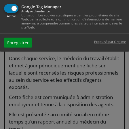
et des rythmes de travail à la physiologie
Google Tag Manager
Analyse d'audience
humaine, en vue de contribuer au
Utilisation: Les cookies statistiques aident les propriétaires du site
Activé
maintien dans l'emploi des agents
Web, par la collecte et la communication d'informations de manière
anonyme, à comprendre comment les visiteurs interagissent avec le
Hygiène générale des locaux de service
site Web.
Hygiène dans les restaurants
administratifs
Propulsé par Orejime
Enregistrer
Information sanitaire.
Dans chaque service, le médecin du travail établit
et met à jour périodiquement une fiche sur
laquelle sont recensés les risques professionnels
au sein du service et les effectifs d'agents
exposés.
Cette fiche est communiquée à administration
employeur et tenue à la disposition des agents.
Elle est présentée au comité social en même
temps qu'un rapport annuel du médecin du
travail.