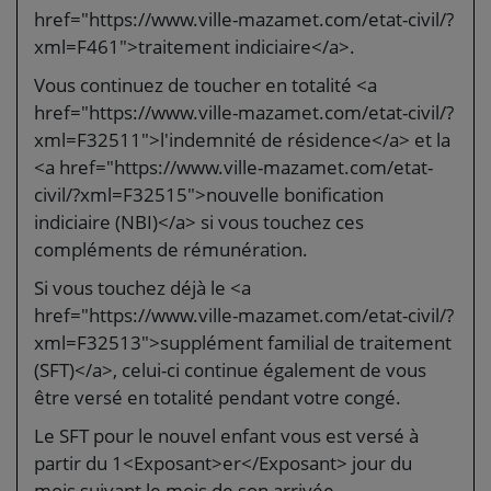
href="https://www.ville-mazamet.com/etat-civil/?
xml=F461">traitement indiciaire</a>.
Vous continuez de toucher en totalité <a
href="https://www.ville-mazamet.com/etat-civil/?
xml=F32511">l'indemnité de résidence</a> et la
<a href="https://www.ville-mazamet.com/etat-
civil/?xml=F32515">nouvelle bonification
indiciaire (NBI)</a> si vous touchez ces
compléments de rémunération.
Si vous touchez déjà le <a
href="https://www.ville-mazamet.com/etat-civil/?
xml=F32513">supplément familial de traitement
(SFT)</a>, celui-ci continue également de vous
être versé en totalité pendant votre congé.
Le SFT pour le nouvel enfant vous est versé à
partir du 1<Exposant>er</Exposant> jour du
mois suivant le mois de son arrivée.