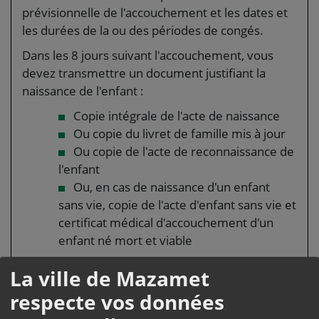
prévisionnelle de l'accouchement et les dates et
les durées de la ou des périodes de congés.
Dans les 8 jours suivant l'accouchement, vous
devez transmettre un document justifiant la
naissance de l'enfant :
Copie intégrale de l'acte de naissance
Ou copie du livret de famille mis à jour
Ou copie de l'acte de reconnaissance de
l'enfant
Ou, en cas de naissance d'un enfant
sans vie, copie de l'acte d'enfant sans vie et
certificat médical d'accouchement d'un
enfant né mort et viable
Un mois avant votre seconde période de congé
La ville de Mazamet
de 21 ou 28 jours, vous devez confirmer à votre
respecte vos données
chef de service vos dates de congé et, en cas de
fractionnement de cette période, les dates de