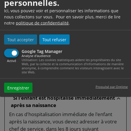
personnelles.
chacune des 2 périodes.
Ici, vous pouvez voir et personnaliser les informations que
En cas de naissance prématurée, votre congé
nous collectons sur vous. Pour en savoir plus, merci de lire
notre
politique de confidentialité
.
débute sans délai et vous pouvez prendre la
seconde période de congé de 21 ou 28 jours au
cours du mois suivant la naissance.
Tout accepter
Tout refuser
Vous devez informer sans délai votre
Google Tag Manager
administration.
Analyse d'audience
Utilisation: Les cookies statistiques aident les propriétaires du site
Activé
Web, par la collecte et la communication d'informations de manière
Vous devez transmettre toute pièce justifiant la
anonyme, à comprendre comment les visiteurs interagissent avec le
site Web.
naissance prématurée de l'enfant dans les 8 jours
suivant l'accouchement.
Propulsé par Orejime
Enregistrer
Si l'enfant est hospitalisé immédiatement
après sa naissance
En cas d'hospitalisation immédiate de l'enfant
après la naissance, vous devez adresser à votre
chef de service, dans les 8 jours suivant