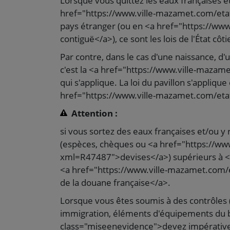
Lorsque vous quittez les eaux françaises e
href="https://www.ville-mazamet.com/etat
pays étranger (ou en <a href="https://ww
contiguë</a>), ce sont les lois de l'État côti
Par contre, dans le cas d'une naissance, d'
c'est la <a href="https://www.ville-mazam
qui s'applique. La loi du pavillon s'appliq
href="https://www.ville-mazamet.com/eta
Attention :
si vous sortez des eaux françaises et/ou y
(espèces, chèques ou <a href="https://www
xml=R47487">devises</a>) supérieurs à <
<a href="https://www.ville-mazamet.com/e
de la douane française</a>.
Lorsque vous êtes soumis à des contrôles (
immigration, éléments d'équipements du 
class="miseenevidence">devez impérativ