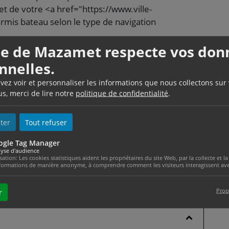
t de votre <a href="https://www.ville-
is bateau selon le type de navigation
lle de Mazamet respecte vos don
azamet.com/etat-civil/?xml=F1512">être arrêté et
nnelles.
a nationalité. Les autorités consulaires françaises
uvez voir et personnaliser les informations que nous collectons sur
us, merci de lire notre
politique de confidentialité
.
 de l’État côtier, il faut contacter l’ambassade ou le
épart.
ter
Tout refuser
ogle Tag Manager
yse d'audience
isation: Les cookies statistiques aident les propriétaires du site Web, par la collecte et
formations de manière anonyme, à comprendre comment les visiteurs interagissent avec
ance
Prop
r