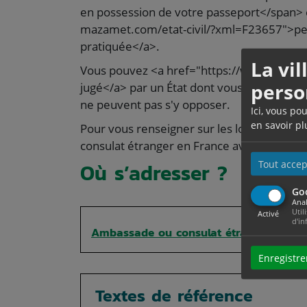
en possession de votre passeport</span> e
mazamet.com/etat-civil/?xml=F23657">perm
pratiquée</a>.
La vi
Vous pouvez <a href="https://www.ville-m
perso
jugé</a> par un État dont vous n'avez pas l
ne peuvent pas s'y opposer.
Ici, vous po
en savoir pl
Pour vous renseigner sur les lois en vigueur
consulat étranger en France avant votre d
Tout accep
Où s’adresser ?
Go
Anal
Util
Activé
d'in
Ambassade ou consulat étranger en Fr
Enregistre
Textes de référence