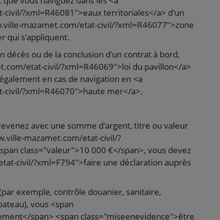
t que vous naviguez dans les <a
-civil/?xml=R46081">eaux territoriales</a> d'un
w.ville-mazamet.com/etat-civil/?xml=R46077">zone
er qui s'appliquent.
un décès ou de la conclusion d'un contrat à bord,
et.com/etat-civil/?xml=R46069">loi du pavillon</a>
ue également en cas de navigation en <a
t-civil/?xml=R46070">haute mer</a>.
 revenez avec une somme d'argent, titre ou valeur
.ville-mazamet.com/etat-civil/?
span class="valeur">10 000 €</span>, vous devez
tat-civil/?xml=F794">faire une déclaration auprès
par exemple, contrôle douanier, sanitaire,
bateau), vous <span
ement</span> <span class="miseenevidence">être