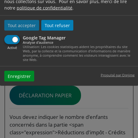
nous collectons sur vous. Pour en savoir plus, merci de lire
au lycée ou dans l'enseignement supérieur.
notre
politique de confidentialité
.
Vous n'avez pas à joindre le certificat de scolarité
de l'enfant, mais conservez-le en cas de demande
Tout accepter
Tout refuser
de l'administration fiscale.
Google Tag Manager
Pour remplir votre déclaration de revenus, vous
Analyse d'audience
Utilisation: Les cookies statistiques aident les propriétaires du site
Activé
pouvez consulter la notice explicative et la
Web, par la collecte et la communication d'informations de manière
anonyme, à comprendre comment les visiteurs interagissent avec le
brochure pratique des impôts.
site Web.
DÉCLARATION EN LIGNE
Propulsé par Orejime
Enregistrer
DÉCLARATION PAPIER
Vous devez indiquer le nombre d'enfants
concernés dans la partie <span
class="expression">Réductions d'impôt - Crédits