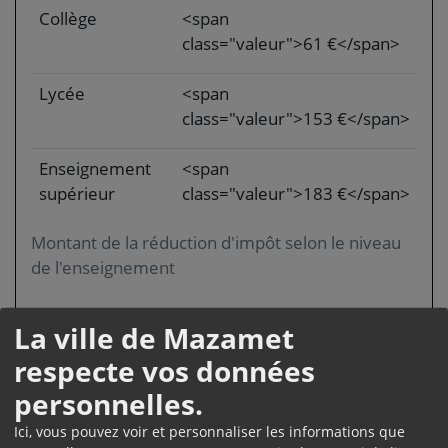
Collège
<span
class="valeur">61 €</span>
Lycée
<span
class="valeur">153 €</span>
Enseignement
<span
supérieur
class="valeur">183 €</span>
Montant de la réduction d'impôt selon le niveau
de l'enseignement
La ville de Mazamet
respecte vos données
Comment déclarer ?
personnelles.
Vous devez indiquer sur votre déclaration le
Ici, vous pouvez voir et personnaliser les informations que
nombre d'enfants à charge scolarisés au collège,