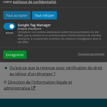
PENDANT LA
notre
politique de confidentialité
.
PROCÉDURE
Tout accepter
Tout refuser
Assignation à résidence
Google Tag Manager
Analyse d'audience
Centre de rétention administrative (CRA)
Utilisation: Les cookies statistiques aident les propriétaires du site
Activé
Web, par la collecte et la communication d'informations de manière
anonyme, à comprendre comment les visiteurs interagissent avec le
site Web.
Questions ? Réponses !
Propulsé par Orejime
Enregistrer
Qu'est-ce que l'aide au retour ?
Qu'est-ce que la retenue pour vérification du droit
au séjour d'un étranger ?
©
Direction de l'information légale et
administrative