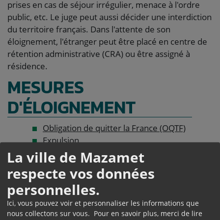
prises en cas de séjour irrégulier, menace à l'ordre
public, etc. Le juge peut aussi décider une interdiction
du territoire français. Dans l'attente de son
éloignement, l'étranger peut être placé en centre de
rétention administrative (CRA) ou être assigné à
résidence.
MESURES
D'ÉLOIGNEMENT
Obligation de quitter la France (OQTF)
Expulsion
Interdiction administrative de retour en
La ville de Mazamet
France
respecte vos données
Interdiction judiciaire du territoire français
personnelles.
Reconduite vers un autre pays européen
SURVEILLANCE
Ici, vous pouvez voir et personnaliser les informations que
nous collectons sur vous. Pour en savoir plus, merci de lire