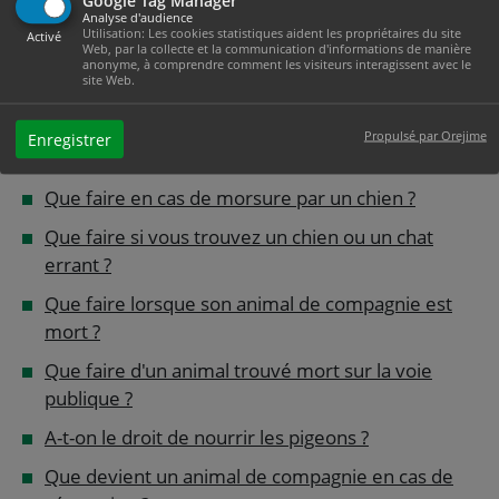
Google Tag Manager
compagnie ?
Analyse d'audience
Utilisation: Les cookies statistiques aident les propriétaires du site
Activé
Web, par la collecte et la communication d'informations de manière
Doit-on assurer son animal de compagnie ?
anonyme, à comprendre comment les visiteurs interagissent avec le
site Web.
Que faire si vous avez perdu votre animal de
compagnie ?
Propulsé par Orejime
Enregistrer
Peut-on promener son chien sans laisse ?
Que faire en cas de morsure par un chien ?
Que faire si vous trouvez un chien ou un chat
errant ?
Que faire lorsque son animal de compagnie est
mort ?
Que faire d'un animal trouvé mort sur la voie
publique ?
A-t-on le droit de nourrir les pigeons ?
Que devient un animal de compagnie en cas de