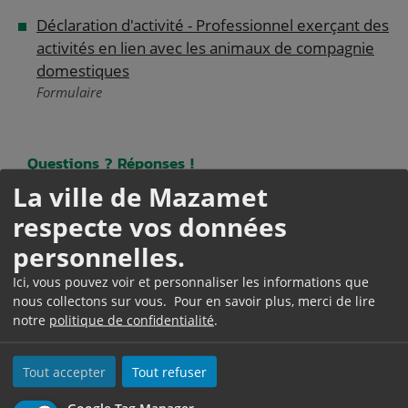
Déclaration d'activité - Professionnel exerçant des
activités en lien avec les animaux de compagnie
domestiques
Formulaire
Questions ? Réponses !
La ville de Mazamet
Animal domestique, sauvage, apprivoisé, de
respecte vos données
compagnie : quelles différences ?
personnelles.
Quelles sont les espèces animales protégées ?
Ici, vous pouvez voir et personnaliser les informations que
Un particulier peut-il donner ou vendre des chiens
nous collectons sur vous. Pour en savoir plus, merci de lire
et des chats ?
notre
politique de confidentialité
.
Comment signaler une maltraitance animale et
quelles sont les sanctions ?
Tout accepter
Tout refuser
Faut-il une autorisation pour détenir un animal de