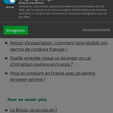
Analyse d'audience
délivré en outre-mer ?
Utilisation: Les cookies statistiques aident les propriétaires du site
Activé
Web, par la collecte et la communication d'informations de manière
Peut-on conduire en France avec un permis
anonyme, à comprendre comment les visiteurs interagissent avec le
site Web.
ukrainien ?
Permis de conduire européen (UE/EEE) perdu ou
Propulsé par Orejime
Enregistrer
volé en France : comment faire ?
Retour d'expatriation : comment faire rétablir son
permis de conduire français ?
Quelle amende risque un étranger en cas
d'infraction routière en France ?
Peut-on conduire en France avec un permis
étranger périmé ?
Pour en savoir plus
Le Brexit, où en est-on ?