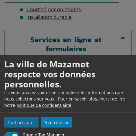
Court séjour ou études
Installation durable
Services en ligne et
formulaires
La ville de Mazamet
Soumettre une plainte à Solvit
respecte vos données
Téléservice
personnelles.
Ici, vous pouvez voir et personnaliser les informations que
nous collectons sur vous. Pour en savoir plus, merci de lire
Questions ? Réponses !
notre
politique de confidentialité
.
Peut-on conduire en France avec un permis
étranger ?
Tout accepter
Tout refuser
Peut-on conduire en métropole avec un permis
Google Tag Manager