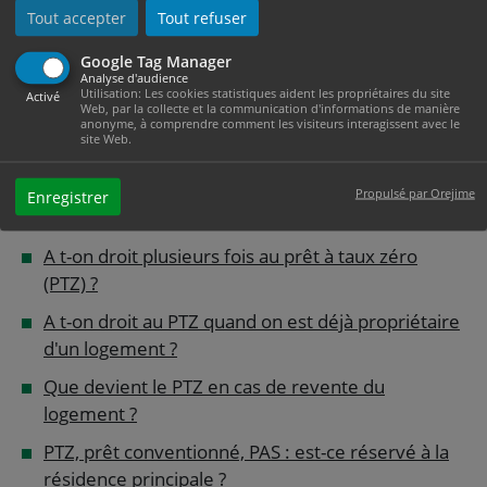
Tout accepter
Tout refuser
est refusé ?
Prêt immobilier : comment fonctionne l'assurance
Google Tag Manager
Analyse d'audience
perte d'emploi ?
Utilisation: Les cookies statistiques aident les propriétaires du site
Activé
Web, par la collecte et la communication d'informations de manière
Assurer un prêt immobilier : que sont la garantie
anonyme, à comprendre comment les visiteurs interagissent avec le
site Web.
décès, invalidité, incapacité?
Que devient l'hypothèque quand le crédit
Propulsé par Orejime
Enregistrer
immobilier est remboursé ?
A t-on droit plusieurs fois au prêt à taux zéro
(PTZ) ?
A t-on droit au PTZ quand on est déjà propriétaire
d'un logement ?
Que devient le PTZ en cas de revente du
logement ?
PTZ, prêt conventionné, PAS : est-ce réservé à la
résidence principale ?