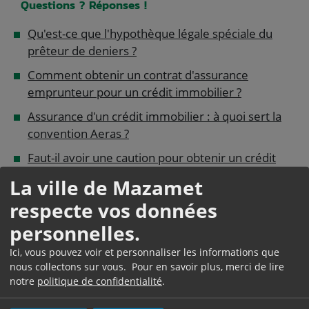
Questions ? Réponses !
Qu'est-ce que l'hypothèque légale spéciale du
prêteur de deniers ?
Comment obtenir un contrat d'assurance
emprunteur pour un crédit immobilier ?
Assurance d'un crédit immobilier : à quoi sert la
convention Aeras ?
Faut-il avoir une caution pour obtenir un crédit
immobilier ?
La ville de Mazamet
Faut-il prendre une hypothèque pour obtenir un
respecte vos données
crédit immobilier ?
personnelles.
Peut-on faire lever une hypothèque ?
Ici, vous pouvez voir et personnaliser les informations que
Que devient le crédit immobilier lorsque la vente
nous collectons sur vous. Pour en savoir plus, merci de lire
est annulée ?
notre
politique de confidentialité
.
Que devient la vente lorsque le crédit immobilier