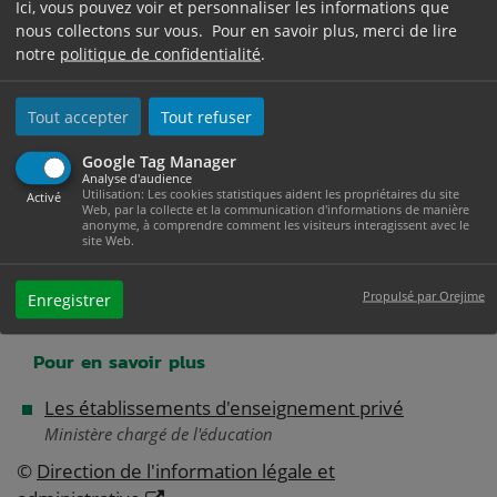
Ici, vous pouvez voir et personnaliser les informations que
Établissement scolaire privé "hors contrat" :
nous collectons sur vous. Pour en savoir plus, merci de lire
quelles sont les règles ?
notre
politique de confidentialité
.
Tout accepter
Tout refuser
Et aussi
Google Tag Manager
Analyse d'audience
École primaire (maternelle et élémentaire)
Utilisation: Les cookies statistiques aident les propriétaires du site
Activé
Web, par la collecte et la communication d'informations de manière
Famille - Scolarité
anonyme, à comprendre comment les visiteurs interagissent avec le
site Web.
Collège et lycée
Famille - Scolarité
Propulsé par Orejime
Enregistrer
Pour en savoir plus
Les établissements d'enseignement privé
Ministère chargé de l'éducation
©
Direction de l'information légale et