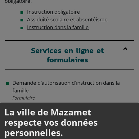
obligatoire.
Instruction obligatoire
Assiduité scolaire et absentéisme
Instruction dans la famille
Services en ligne et
formulaires
Demande d'autorisation d'instruction dans la
famille
Formulaire
La ville de Mazamet
respecte vos données
Questions ? Réponses !
personnelles.
Quelle scolarité pour un enfant précoce ?