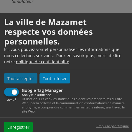
Simulateur
La ville de Mazamet
Questions ? Réponses !
respecte vos données
La tarification sociale de l'eau est-elle toujours en
personnelles.
vigueur ?
Ici, vous pouvez voir et personnaliser les informations que
Comment choisir ou changer de fournisseur
nous collectons sur vous. Pour en savoir plus, merci de lire
d'électricité ou de gaz ?
notre
politique de confidentialité
.
Factures d'électricité : peut-on encore bénéficier
Tout accepter
Tout refuser
du tarif de 1re nécessité ?
Médiateur national de l'énergie : comment y
Google Tag Manager
Analyse d'audience
recourir ?
Utilisation: Les cookies statistiques aident les propriétaires du site
Activé
Web, par la collecte et la communication d'informations de manière
Médiateur de l'eau : comment y recourir ?
anonyme, à comprendre comment les visiteurs interagissent avec le
site Web.
Que faire en cas d'augmentation anormale de sa
facture d'eau ?
Propulsé par Orejime
Enregistrer