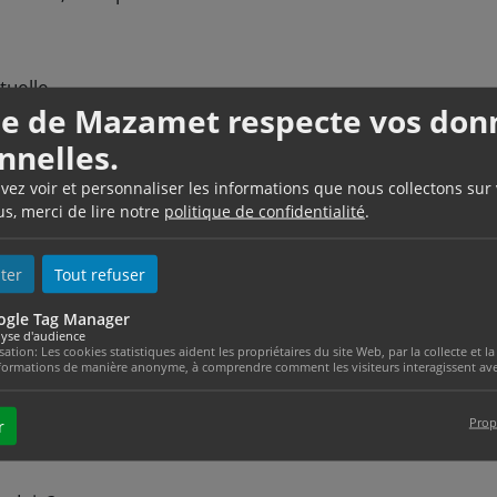
tuelle
lle de Mazamet respecte vos don
nnelles.
laires
uvez voir et personnaliser les informations que nous collectons sur
us, merci de lire notre
politique de confidentialité
.
ché
ter
Tout refuser
égale des vices cachés pour un bien acheté neuf et
ogle Tag Manager
yse d'audience
isation: Les cookies statistiques aident les propriétaires du site Web, par la collecte et
formations de manière anonyme, à comprendre comment les visiteurs interagissent avec
Prop
r