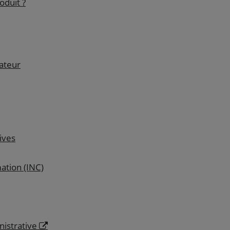
oduit ?
ateur
ives
mation (INC)
nistrative