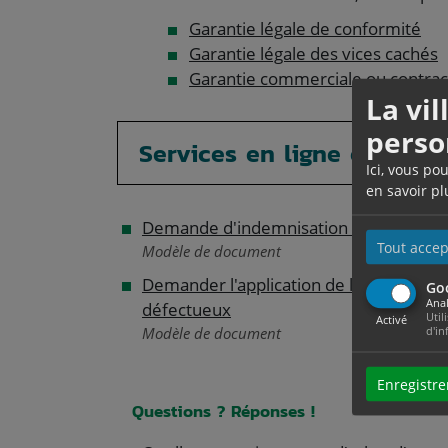
Garantie légale de conformité
Garantie légale des vices cachés
Garantie commerciale ou contrac
La vi
perso
Services en ligne et formu
Ici, vous po
en savoir pl
Demande d'indemnisation pour vice ca
Tout accep
Modèle de document
Demander l'application de la garantie l
Go
Anal
défectueux
Util
Activé
d'in
Modèle de document
Enregistre
Questions ? Réponses !