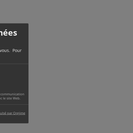
nées
 vous. Pour
 la communication
 le site Web.
ulsé par Orejime