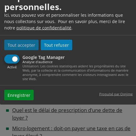
personnelles.
Comment augmenter le loyer d'un logement
Ici, vous pouvez voir et personnaliser les informations que
soumis à la loi de 1948 ?
nous collectons sur vous. Pour en savoir plus, merci de lire
Loyer d'un logement conventionné (Anah) : y a t-il
notre
politique de confidentialité
.
un montant maximum ?
En quoi consiste l'encadrement des loyers à
Tout accepter
Tout refuser
respecter en zone tendue ?
Google Tag Manager
Analyse d'audience
Quittance de loyer : comment l'obtenir ?
Utilisation: Les cookies statistiques aident les propriétaires du site
Activé
Web, par la collecte et la communication d'informations de manière
Que faire en cas de difficultés à payer son loyer
anonyme, à comprendre comment les visiteurs interagissent avec le
site Web.
?
Doit-on payer des frais au propriétaire en cas de
Propulsé par Orejime
Enregistrer
retard de paiement du loyer ?
Quel est le délai de prescription d'une dette de
loyer ?
Micro-logement : doit-on payer une taxe en cas de
loyer élevé ?