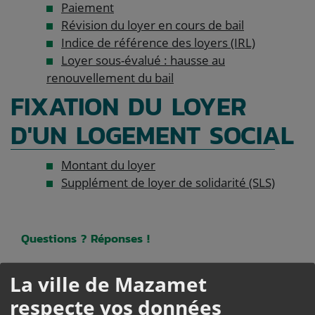
Paiement
Révision du loyer en cours de bail
Indice de référence des loyers (IRL)
Loyer sous-évalué : hausse au
renouvellement du bail
FIXATION DU LOYER
D'UN LOGEMENT SOCIAL
Montant du loyer
Supplément de loyer de solidarité (SLS)
Questions ? Réponses !
Peut-on conserver son logement social en cas
La ville de Mazamet
d'augmentation de revenus ?
respecte vos données
Complément de loyer : quelles sont les règles ?