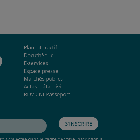
Plan interactif
Docuthèque
E-services
Espace presse
Marchés publics
Actes d'état civil
RDV CNI-Passeport
S'inscrire
oit collectée dans le cadre de votre inscription à