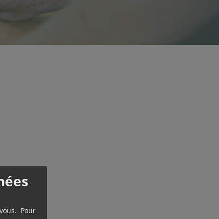
nées
 vous. Pour