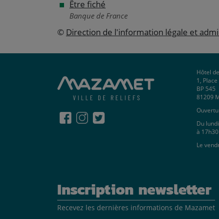
Être fiché
Banque de France
©
Direction de l'information légale et admi
Hôtel de
1, Plac
BP 545
81209 
Ouvertur
Du lundi
à 17h30
Le vend
Inscription newsletter
Recevez les dernières informations de Mazamet