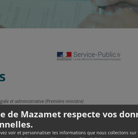
S
égale et administrative (Première ministre)
lle de Mazamet respecte vos don
 d'un fichier. Il existe également des fichiers
 interdites de chéquier, les incidents de
nnelles.
ons de surendettement.
uvez voir et personnaliser les informations que nous collectons sur