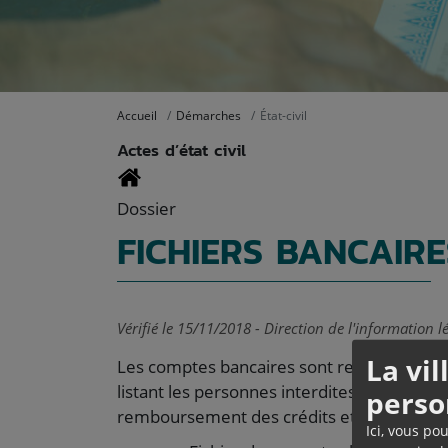
Accueil
Démarches
État-civil
Actes d’état civil
Dossier
FICHIERS BANCAIRE
Vérifié le 15/11/2018 - Direction de l'information l
La vi
Les comptes bancaires sont recensés au sein
listant les personnes interdites bancaire ou
perso
remboursement des crédits et les situati
Ici, vous po