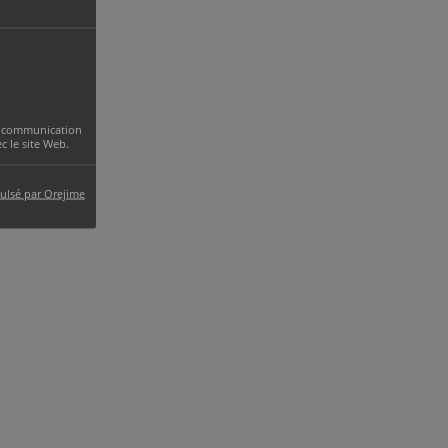
 la communication
 le site Web.
ulsé par Orejime