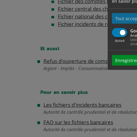
Fichier des comptes bancaires (F
en savoir pl
Fichier central des chèques (FCC)
Fichier national des chèques irrég
Tout accep
Fichier incidents de remboursemen
Go
Anal
Util
Activé
d'in
Et aussi
Enregistre
Refus d'ouverture de compte bancaire 
Argent - Impôts - Consommation
Pour en savoir plus
Les fichiers d'incidents bancaires
Autorité de contrôle prudentiel et de résolutio
FAQ sur les fichiers bancaires
Autorité de contrôle prudentiel et de résolutio