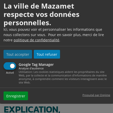
La ville de Mazamet
Je soussigné <Variable>nom, prénoms, profession,
respecte vos données
adresse</Variable> vous demande d'imposer tout ou
personnelles.
partie des mesures prévues aux articles L733-1 et
L733-9 du code de la consommation.
Ici, vous pouvez voir et personnaliser les informations que
nous collectons sur vous. Pour en savoir plus, merci de lire
Ma demande a été examinée par la commission de
notre
politique de confidentialité
.
surendettement sous le numéro <Variable>n° de
dossier</Variable>.
Tout accepter
Tout refuser
Je me tiens à votre disposition pour vous fournir
toute information complémentaire.
Google Tag Manager
Analyse d'audience
Utilisation: Les cookies statistiques aident les propriétaires du site
Fait à <Variable>ville</Variable>, le
Activé
Web, par la collecte et la communication d'informations de manière
<Variable>date</Variable>.
anonyme, à comprendre comment les visiteurs interagissent avec le
site Web.
<Variable>signature</Variable>
POUR TOUTE
Propulsé par Orejime
Enregistrer
EXPLICATION,