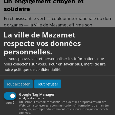
Un engagement citoyen et
solidaire
En choisissant le vert — couleur internationale du don
d’organes — la Ville de Mazamet affirme son
engagement en faveur de la solidarité et rend
La ville de Mazamet
hommage aux donneurs et à leurs familles, dont le
respecte vos données
geste permet chaque année de sauver de
personnelles.
nombreuses vies.
Ici, vous pouvez voir et personnaliser les informations que
France ADOT 81 propose par ailleurs une
carte
nous collectons sur vous. Pour en savoir plus, merci de lire
d’ambassadeur du don d’organes
, accessible dès
notre
politique de confidentialité
.
13 ans. Sans valeur juridique, elle permet d’exprimer
clairement sa volonté auprès de ses proches.
Tout accepter
Tout refuser
Google Tag Manager
Analyse d'audience
Utilisation: Les cookies statistiques aident les propriétaires du site
Activé
Web, par la collecte et la communication d'informations de manière
anonyme, à comprendre comment les visiteurs interagissent avec le
site Web.