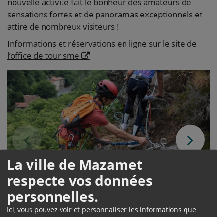
nouvelle activité fait le bonheur des amateurs de
sensations fortes et de panoramas exceptionnels et
attire de nombreux visiteurs !
Informations et réservations en ligne sur le site de
l’office de tourisme
Photo précédente
Pho
La ville de Mazamet
respecte vos données
personnelles.
Ici, vous pouvez voir et personnaliser les informations que