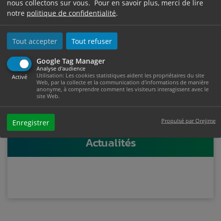
nous collectons sur vous. Pour en savoir plus, merci de lire
Informations et réservations
notre
politique de confidentialité
.
Tout accepter
Tout refuser
Office de Tourisme de Mazamet
Google Tag Manager
7 place Georges Tournier
Analyse d'audience
Utilisation: Les cookies statistiques aident les propriétaires du site
Tél : 05.63.61.27.07
Activé
Web, par la collecte et la communication d'informations de manière
www.tourisme-castresmazamet.com
anonyme, à comprendre comment les visiteurs interagissent avec le
site Web.
Propulsé par Orejime
Enregistrer
Actualités