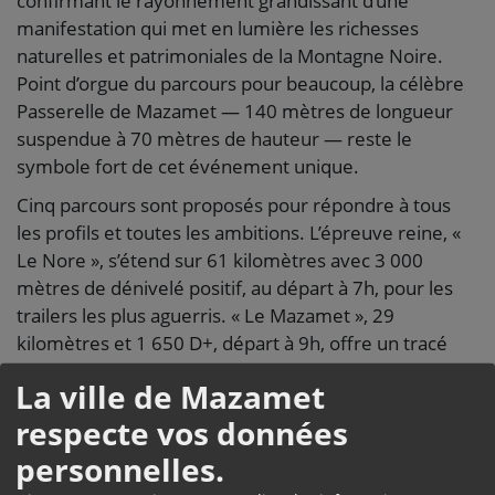
confirmant le rayonnement grandissant d’une
manifestation qui met en lumière les richesses
naturelles et patrimoniales de la Montagne Noire.
Point d’orgue du parcours pour beaucoup, la célèbre
Passerelle de Mazamet — 140 mètres de longueur
suspendue à 70 mètres de hauteur — reste le
symbole fort de cet événement unique.
Cinq parcours sont proposés pour répondre à tous
les profils et toutes les ambitions. L’épreuve reine, «
Le Nore », s’étend sur 61 kilomètres avec 3 000
mètres de dénivelé positif, au départ à 7h, pour les
trailers les plus aguerris. « Le Mazamet », 29
kilomètres et 1 650 D+, départ à 9h, offre un tracé
exigeant et panoramique aux coureurs confirmés. «
La ville de Mazamet
Les 3 Croix », 22 kilomètres et 1 250 D+, départ à
respecte vos données
10h, permet de découvrir les sentiers
emblématiques du territoire sans emprunter la
personnelles.
Passerelle. « Le Montagnès », 20 kilomètres et 1 000