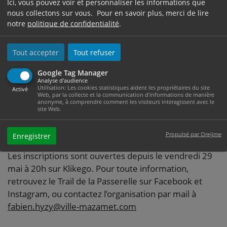
Ici, vous pouvez voir et personnaliser les informations que
D+, également à 10h, propose une boucle nature
nous collectons sur vous. Pour en savoir plus, merci de lire
idéale pour les amateurs de trail. Enfin, « L’Aussillon »,
notre
politique de confidentialité
.
12,5 kilomètres et 650 D+, départ à 11h, ouvre
l’événement aux débutants comme aux coureurs
Tout accepter
Tout refuser
loisirs. Tous les départs auront lieu à Aussillon.
Google Tag Manager
Cette année, l’organisation réserve une belle surprise
Analyse d'audience
à tous les inscrits : en collaboration avec le partenaire
Utilisation: Les cookies statistiques aident les propriétaires du site
Activé
Web, par la collecte et la communication d'informations de manière
Eldera, un short exclusif aux couleurs du Trail de la
anonyme, à comprendre comment les visiteurs interagissent avec le
site Web.
Passerelle sera offert à chaque participant, avec une
phrase soigneusement choisie imprimée dessus, que
Propulsé par Orejime
Enregistrer
chacun découvrira le jour venu.
Les inscriptions sont ouvertes depuis le vendredi 29
mai à 20h sur Klikego. Pour toute information,
retrouvez le Trail de la Passerelle sur Facebook et
Instagram, ou contactez l’organisation par mail à
fabien.hyzy@ville-mazamet.com