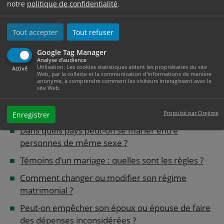
notre
politique de confidentialité
.
Le maire est-il obligé de célébrer lui-même un
mariage ?
Tout accepter
Tout refuser
La mairie peut-elle refuser un dossier de
mariage ?
Google Tag Manager
Analyse d'audience
Utilisation: Les cookies statistiques aident les propriétaires du site
Activé
Deux étrangers vivant à l'étranger peuvent-ils se
Web, par la collecte et la communication d'informations de manière
anonyme, à comprendre comment les visiteurs interagissent avec le
marier en France ?
site Web.
Peut-on se marier avec un membre de sa
famille ?
Propulsé par Orejime
Enregistrer
Dans quels pays peut-on se marier entre
personnes de même sexe ?
Témoins d'un mariage : quelles sont les règles ?
Comment changer ou modifier son régime
matrimonial ?
Peut-on empêcher son époux ou épouse de faire
des dépenses inconsidérées ?