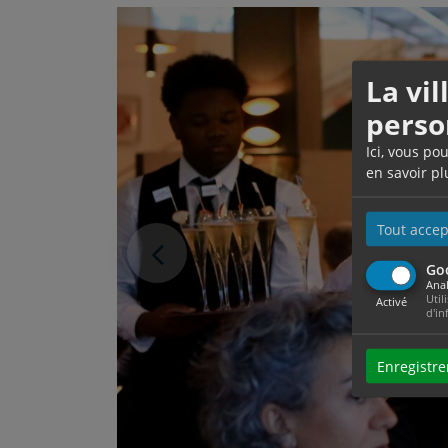
La vi
perso
Ici, vous po
en savoir pl
Tout accep
Photo précédente
Go
Anal
Util
Activé
d'in
Enregistre