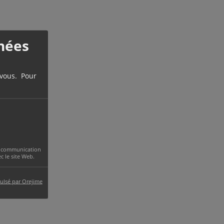
nées
 vous. Pour
uivante
 la communication
 le site Web.
ulsé par Orejime