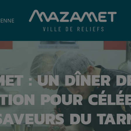
IENNE
ET : UN DÎNER D
TION POUR CÉLÉ
SAVEURS DU TAR