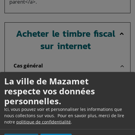
parent</a>.
Acheter le timbre fiscal
sur internet
Cas général
Jusqu'à 14 ans : <span
La ville de Mazamet
class="valeur">17 €</span>
respecte vos données
Entre 15 et 17 ans : <span
personnelles.
class="valeur">42 €</span>
Service en ligne
Ici, vous pouvez voir et personnaliser les informations que
nous collectons sur vous. Pour en savoir plus, merci de lire
Achat en ligne du timbre fiscal - Passeport
notre
politique de confidentialité
.
Se munir d'une carte bancaire