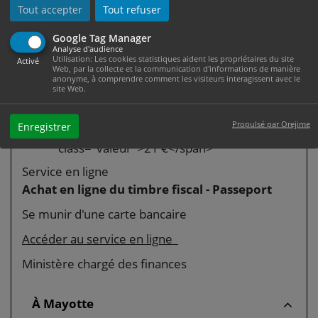
Accéder au service en ligne
Tout accepter
Tout refuser
Ministère chargé des finances
Google Tag Manager
Analyse d'audience
Utilisation: Les cookies statistiques aident les propriétaires du site
Activé
En Guyane
Web, par la collecte et la communication d'informations de manière
anonyme, à comprendre comment les visiteurs interagissent avec le
site Web.
Jusqu'à 14 ans : <span
class="valeur">8,50 €</span>
Propulsé par Orejime
Enregistrer
Entre 15 et 17 ans : <span
class="valeur">21 €</span>
Service en ligne
Achat en ligne du timbre fiscal - Passeport
Se munir d'une carte bancaire
Accéder au service en ligne
Ministère chargé des finances
À Mayotte