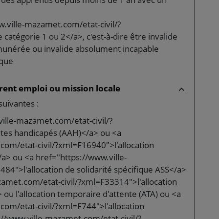
.ville-mazamet.com/etat-civil/?
catégorie 1 ou 2</a>, c'est-à-dire être invalide
émunérée ou invalide absolument incapable
nque
rent emploi ou mission locale
suivantes :
ille-mazamet.com/etat-civil/?
ltes handicapés (AAH)</a> ou <a
com/etat-civil/?xml=F16940">l'allocation
/a> ou <a href="https://www.ville-
4">l'allocation de solidarité spécifique ASS</a>
zamet.com/etat-civil/?xml=F33314">l'allocation
ou l'allocation temporaire d'attente (ATA) ou <a
om/etat-civil/?xml=F744">l'allocation
://www.ville-mazamet.com/etat-civil/?