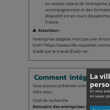
en restant salarié de l'entrepris
accompagnement et des formatio
dispositif est en cours d'expérim
France.
Attention :
l'entreprise adaptée n'est pas une struct
href="https://www.ville-mazamet.com/et
d'aide par le travail (Ésat)</a>.
La vi
Comment intégrer une
perso
Vous pouvez présenter votre candidatur
Ici, vous po
chez vous :
en savoir pl
Outil de recherche
Annuaire des entreprises adaptées