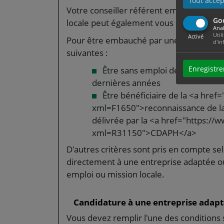
Tout accep
Votre conseiller référent emploi de Pôl
Go
locale peut également vous proposer à 
Anal
Util
Activé
Pour être embauché par une entreprise a
d'in
suivantes :
Enregistre
Être sans emploi depuis au moin
dernières années
Être bénéficiaire de la <a href
xml=F1650">reconnaissance de la 
délivrée par la <a href="https://
xml=R31150">CDAPH</a>
D'autres critères sont pris en compte s
directement à une entreprise adaptée ou
emploi ou mission locale.
Candidature à une entreprise adap
Vous devez remplir l'une des conditions 