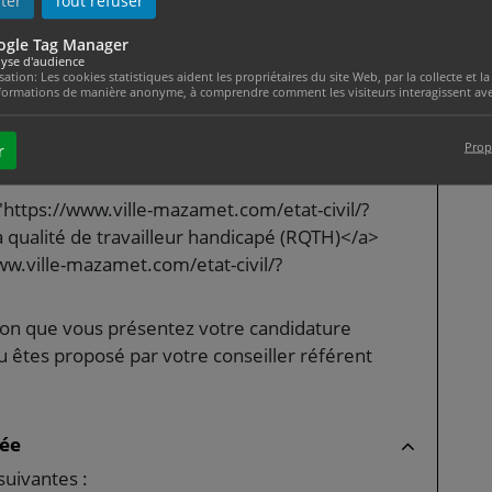
ter
Tout refuser
e emploi ou d'un Cap emploi ou d'une mission
ogle Tag Manager
une entreprise adaptée.
yse d'audience
isation: Les cookies statistiques aident les propriétaires du site Web, par la collecte et
daptée, vous devez remplir les 2 conditions
formations de manière anonyme, à comprendre comment les visiteurs interagissent avec
Prop
r
s 2 ans continus ou discontinus dans les 4
="https://www.ville-mazamet.com/etat-civil/?
qualité de travailleur handicapé (RQTH)</a>
www.ville-mazamet.com/etat-civil/?
elon que vous présentez votre candidature
 êtes proposé par votre conseiller référent
tée
suivantes :