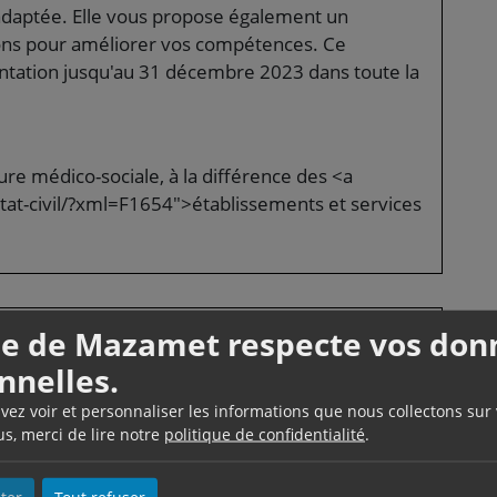
e adaptée. Elle vous propose également un
ns pour améliorer vos compétences. Ce
entation jusqu'au 31 décembre 2023 dans toute la
ure médico-sociale, à la différence des <a
at-civil/?xml=F1654">établissements et services
lle de Mazamet respecte vos don
 entreprise adaptée ?
nnelles.
e directement à une entreprise adaptée près de
uvez voir et personnaliser les informations que nous collectons sur
us, merci de lire notre
politique de confidentialité
.