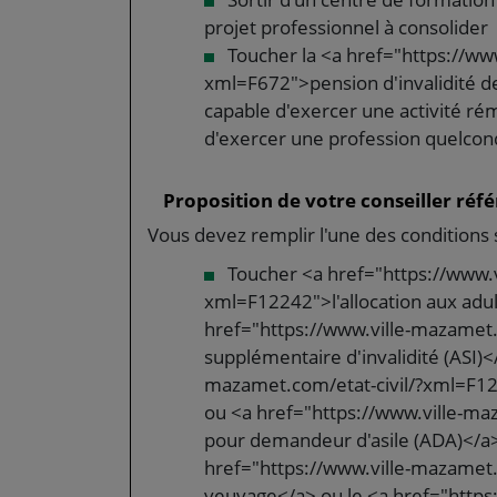
projet professionnel à consolider
Toucher la <a href="https://www
xml=F672">pension d'invalidité de 
capable d'exercer une activité r
d'exercer une profession quelco
Proposition de votre conseiller réfé
Vous devez remplir l'une des conditions 
Toucher <a href="https://www.v
xml=F12242">l'allocation aux adu
href="https://www.ville-mazamet.
supplémentaire d'invalidité (ASI)<
mazamet.com/etat-civil/?xml=F1248
ou <a href="https://www.ville-ma
pour demandeur d'asile (ADA)</a> 
href="https://www.ville-mazamet.c
veuvage</a> ou le <a href="https