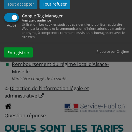
Caisse nationale d'assurance maladie (Cnam)
Tout accepter
Tout refuser
Annuaire santé - Site Ameli
Google Tag Manager
Caisse nationale d'assurance maladie (Cnam)
Analyse d'audience
Utilisation: Les cookies statistiques aident les propriétaires du site
Activé
Consultations en Guadeloupe, Martinique, Guyane
Web, par la collecte et la communication d'informations de manière
anonyme, à comprendre comment les visiteurs interagissent avec le
et Réunion : vos remboursements
site Web.
Consultations ou téléconsultations à Mayotte : vos
Propulsé par Orejime
Enregistrer
remboursements
Remboursement du régime local d'Alsace-
Moselle
Ministère chargé de la santé
©
Direction de l'information légale et
administrative
Question-réponse
QUELS SONT LES TARIFS