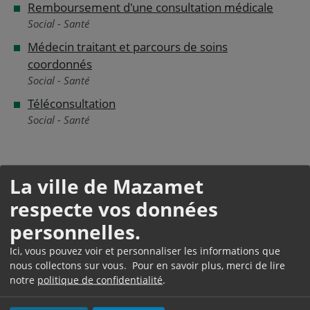
Remboursement d'une consultation médicale
Social - Santé
Médecin traitant et parcours de soins
coordonnés
Social - Santé
Téléconsultation
Social - Santé
Pour en savoir plus
La ville de Mazamet
Site de l'Assurance maladie
respecte vos données
Caisse nationale d'assurance maladie (Cnam)
personnelles.
Tarifs conventionnels des médecins
Ici, vous pouvez voir et personnaliser les informations que
Caisse nationale d'assurance maladie (Cnam)
nous collectons sur vous. Pour en savoir plus, merci de lire
notre
politique de confidentialité
.
Nomenclature générale des actes professionnels
en vigueur depuis le 11 mars 2005