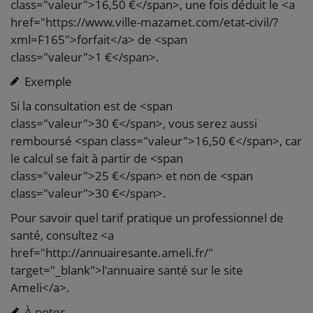
class="valeur">16,50 €</span>, une fois déduit le <a
href="https://www.ville-mazamet.com/etat-civil/?
xml=F165">forfait</a> de <span
class="valeur">1 €</span>.
Exemple
Si la consultation est de <span
class="valeur">30 €</span>, vous serez aussi
remboursé <span class="valeur">16,50 €</span>, car
le calcul se fait à partir de <span
class="valeur">25 €</span> et non de <span
class="valeur">30 €</span>.
Pour savoir quel tarif pratique un professionnel de
santé, consultez <a
href="http://annuairesante.ameli.fr/"
target="_blank">l'annuaire santé sur le site
Ameli</a>.
À noter