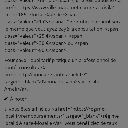
class="valeur">15,10 €</span>, une fois déduit le <a
href="https://www.ville-mazamet.com/etat-civil/?
xml=F165">forfait</a> de <span
class="valeur">1 €</span>. Ce remboursement sera
le même que vous ayez payé la consultation, <span
class="valeur">25 €</span>, <span
class="valeur">30 €</span> ou <span
class="valeur">50 €</span>.
Pour savoir quel tarif pratique un professionnel de
santé, consultez <a
href="http://annuairesante.ameli.fr/"
target="_blank">l'annuaire santé sur le site
Ameli</a>.
À noter
si vous êtes affilié au <a href="https://regime-
local.fr/remboursements/" target="_blank">régime
local d'Alsace-Moselle</a>, vous bénéficiez de taux