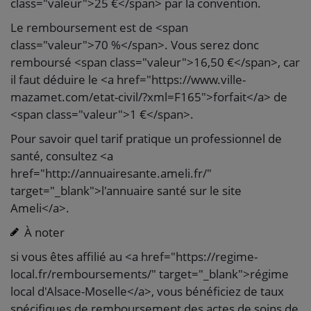
class="valeur">25 €</span> par la convention.
Le remboursement est de <span
class="valeur">70 %</span>. Vous serez donc
remboursé <span class="valeur">16,50 €</span>, car
il faut déduire le <a href="https://www.ville-
mazamet.com/etat-civil/?xml=F165">forfait</a> de
<span class="valeur">1 €</span>.
Pour savoir quel tarif pratique un professionnel de
santé, consultez <a
href="http://annuairesante.ameli.fr/"
target="_blank">l'annuaire santé sur le site
Ameli</a>.
À noter
si vous êtes affilié au <a href="https://regime-
local.fr/remboursements/" target="_blank">régime
local d'Alsace-Moselle</a>, vous bénéficiez de taux
spécifiques de remboursement des actes de soins de