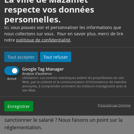
respecte vos données
SALARIÉ QUI NE
personnelles.
RESPECTE PAS LES
Ici, vous pouvez voir et personnaliser les informations que
CONSIGNES DE
nous collectons sur vous. Pour en savoir plus, merci de lire
notre
politique de confidentialité
.
SÉCURITÉ ?
Tout accepter
Tout refuser
Google Tag Manager
Vérifié le 03/01/2023 - Direction de l'information légale et
Analyse d'audience
Utilisation: Les cookies statistiques aident les propriétaires du site
administrative (Première ministre)
Activé
Web, par la collecte et la communication d'informations de manière
anonyme, à comprendre comment les visiteurs interagissent avec le
L'employeur doit garantir la santé et la sécurité du
site Web.
salarié. Il fixe les consignes de sécurité à respecter
dans l'entreprise. Que si passe-t-il si le salarié ne
Propulsé par Orejime
Enregistrer
respecte pas ces consignes ? L'employeur peut-il
sanctionner le salarié ? Nous faisons un point sur la
réglementation.