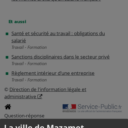
Et aussi
Santé et sécurité au travail : obligations du
salarié
Travail - Formation
Sanctions disciplinaires dans le secteur privé
Travail - Formation
Règlement intérieur d'une entreprise
Travail - Formation
©
Direction de l'information légale et
administrative
Question-réponse
QUE RISQUE UN
La ville de Mazamet