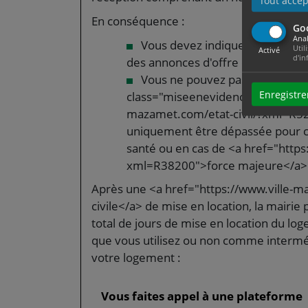
Tout accep
En conséquence :
Go
Anal
Vous devez indiquer ce numér
Util
Activé
d'in
des annonces d'offre de location
Vous ne pouvez pas mettre en l
Enregistre
class="miseenevidence">120 jours
mazamet.com/etat-civil/?xml=R52
uniquement être dépassée pour ca
santé ou en cas de <a href="https
xml=R38200">force majeure</a>
Après une <a href="https://www.ville-
civile</a> de mise en location, la mairi
total de jours de mise en location du lo
que vous utilisez ou non comme intermé
votre logement :
Vous faites appel à une plateforme