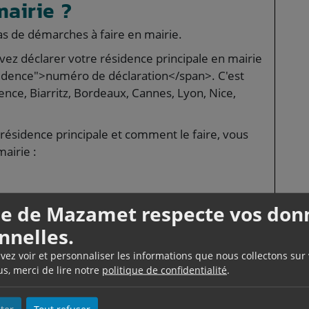
mairie ?
as de démarches à faire en mairie.
ez déclarer votre résidence principale en mairie
vidence">numéro de déclaration</span>. C'est
nce, Biarritz, Bordeaux, Cannes, Lyon, Nice,
 résidence principale et comment le faire, vous
airie :
lle de Mazamet respecte vos don
nnelles.
uvez voir et personnaliser les informations que nous collectons sur
us, merci de lire notre
politique de confidentialité
.
irie vous délivre sans délai un accusé de
laration.