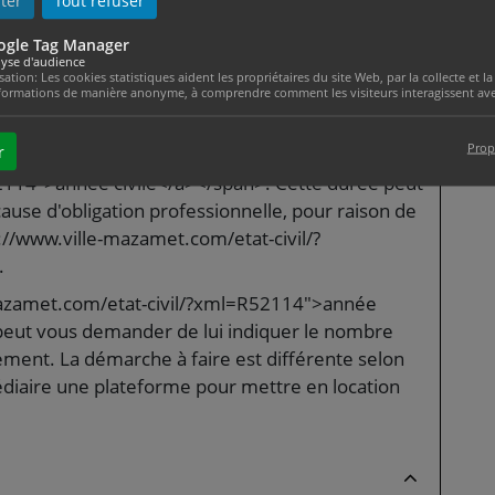
ter
Tout refuser
ogle Tag Manager
yse d'audience
o <span class="miseenevidence">dans chacune
isation: Les cookies statistiques aident les propriétaires du site Web, par la collecte et
formations de manière anonyme, à comprendre comment les visiteurs interagissent avec
 du logement</span>.
ocation votre logement plus <span
Prop
r
 par <a href="https://www.ville-
114">année civile</a></span>. Cette durée peut
use d'obligation professionnelle, pour raison de
://www.ville-mazamet.com/etat-civil/?
.
mazamet.com/etat-civil/?xml=R52114">année
e peut vous demander de lui indiquer le nombre
gement. La démarche à faire est différente selon
diaire une plateforme pour mettre en location