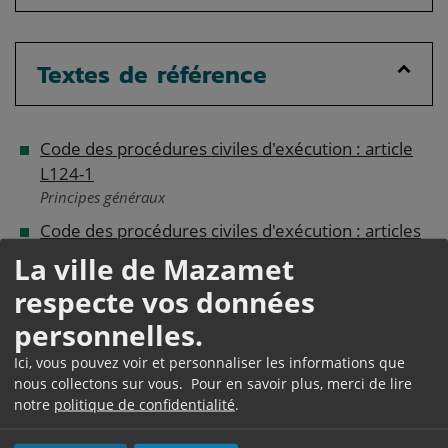
Textes de référence
Code des procédures civiles d'exécution : article
L124-1
Principes généraux
Code des procédures civiles d'exécution : articles
R124-1 à R124-7
La ville de Mazamet
Conditions et procédure de recouvrement amiable
respecte vos données
personnelles.
Services en ligne et
Ici, vous pouvez voir et personnaliser les informations que
formulaires
nous collectons sur vous. Pour en savoir plus, merci de lire
notre
politique de confidentialité
.