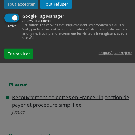
Rembourser une dette et refuser les frais facturés
Tout accepter
Tout refuser
par une société de recouvrement
Google Tag Manager
Modèle de document
Analyse d'audience
Utilisation: Les cookies statistiques aident les propriétaires du site
Activé
Web, par la collecte et la communication d'informations de manière
anonyme, à comprendre comment les visiteurs interagissent avec le
site Web.
Questions ? Réponses !
Comment se faire rembourser une somme avec
Propulsé par Orejime
Enregistrer
l'aide d'une société de recouvrement ?
Et aussi
Recouvrement de dettes en France : injonction de
payer et procédure simplifiée
Justice