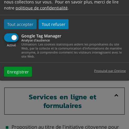
nous collectons sur vous. Pour en savoir plus, merci de lire
notre
politique de confidentialité
.
Vérifié le 11/04/2022 - Direction de l'information légale et
administrative (Première ministre)
Tout accepter
Tout refuser
Médaille d'honneur du travail
Google Tag Manager
Médaille d'honneur régionale,
Analyse d'audience
Utilisation: Les cookies statistiques aident les propriétaires du site
Activé
départementale et communale
Web, par la collecte et la communication d'informations de manière
anonyme, à comprendre comment les visiteurs interagissent avec le
Médaille d'honneur des sapeurs-pompiers
site Web.
Médaille de l'enfance et des familles
Ordre national du Mérite
Propulsé par Orejime
Enregistrer
Légion d'honneur
Services en ligne et
formulaires
Proposition au titre de l'initiative citoyenne pour