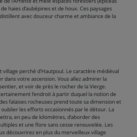
ée de l’Arnette et mêle espaces forestiers (épicéas
es de haies d’aubépines et de houx. Ces paysages
s distillent avec douceur charme et ambiance de la
it village perché d’Hautpoul. Le caractère médiéval
er dans votre ascension. Vous allez admirer la
entier, et voir de près le rocher de la Vierge.
certainement l’endroit à partir duquel la notion de
des falaises rocheuses prend toute sa dimension et
 oublier les efforts occasionnés par le détour. La
ettra, en peu de kilomètres, d’aborder des
ltiples et une flore sans cesse renouvelée. Les
ous découvrirez en plus du merveilleux village