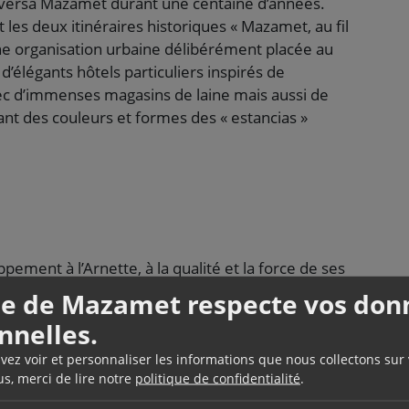
eversa Mazamet durant une centaine d’années.
 les deux itinéraires historiques « Mazamet, au fil
d’une organisation urbaine délibérément placée au
d’élégants hôtels particuliers inspirés de
vec d’immenses magasins de laine mais aussi de
t des couleurs et formes des « estancias »
ement à l’Arnette, à la qualité et la force de ses
s verdoyantes de la Montagne Noire. Le long de ses
lle de Mazamet respecte vos don
it va vous faire découvrir l’histoire industrielle et
nnelles.
iècles. Comme dans un livre d’histoire, 16
s de l’aventure exceptionnelle du délainage et de
uvez voir et personnaliser les informations que nous collectons sur
us, merci de lire notre
politique de confidentialité
.
nationale de Mazamet et de sa vallée, mais
Moyen-Âge se sont développées le long du torrent,