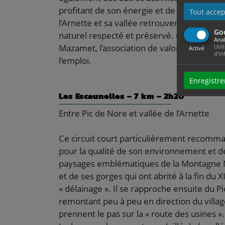
profitant de son énergie et de la pureté 
Tout accep
l’Arnette et sa vallée retrouvent aujourd’h
Go
naturel respecté et préservé. Ce circuit est 
Anal
Mazamet, l’association de valorisation du 
Util
Activé
d'in
l’emploi.
Enregistre
Les Escaunelles – 7 km – 2h20
Entre Pic de Nore et vallée de l’Arnette
Ce circuit court particulièrement recomma
pour la qualité de son environnement et d
paysages emblématiques de la Montagne Noi
et de ses gorges qui ont abrité à la fin du X
« délainage ». Il se rapproche ensuite du 
remontant peu à peu en direction du villa
prennent le pas sur la « route des usines »