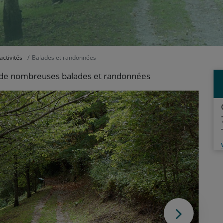
activités
Balades et randonnées
rt de nombreuses balades et randonnées
Photo s