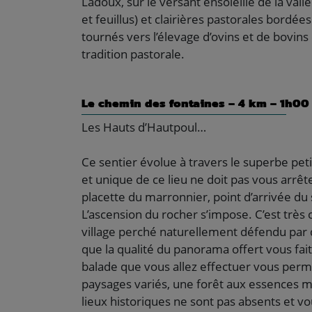
Ladoux, sur le versant ensoleillé de la vall
et feuillus) et clairières pastorales bordé
tournés vers l’élevage d’ovins et de bovin
tradition pastorale.
Le chemin des fontaines – 4 km – 1h00
Les Hauts d’Hautpoul…
Ce sentier évolue à travers le superbe pet
et unique de ce lieu ne doit pas vous arrêt
placette du marronnier, point d’arrivée du s
L’ascension du rocher s’impose. C’est très 
village perché naturellement défendu par 
que la qualité du panorama offert vous fait
balade que vous allez effectuer vous perm
paysages variés, une forêt aux essences mu
lieux historiques ne sont pas absents et v