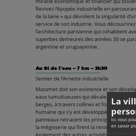
miracle économique et financier qui boul
Revivez l’épopée industrielle en parcourant
de la laine » qui dévoilent la singularité 
service de son industrie. Vous découvrirez 
l’architecture parisienne qui cohabitent a
superbes demeures des années 30 se paran
argentine et uruguayenne.
Au fil de l’eau – 7 km – 3h30
Sentier de l’Arnette industrielle
Mazamet doit son existence et son développ
eaux tumultueuses qui dévalent les pente
La vi
berges, à travers collines et forêts, ce circu
perso
humaine qui s’y est développée au fil des s
panneaux retracent les principaux élément
Ici, vous po
en savoir pl
la mégisserie qui firent la renommée inter
également des autres activités qui dès le 