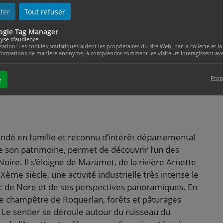
de son eau. Après des siècles de vie mouvementée,
ter
Tout refuser
ui la quiétude et la qualité d’un environnement
ogle Tag Manager
le résultat d’un partenariat entre la ville de
yse d'audience
patrimoine mazamétain et la mission locale pour
isation: Les cookies statistiques aident les propriétaires du site Web, par la collecte et
formations de manière anonyme, à comprendre comment les visiteurs interagissent avec
Prop
r
ndé en famille et reconnu d’intérêt départemental
e son patrimoine, permet de découvrir l’un des
re. Il s’éloigne de Mazamet, de la rivière Arnette
IXème siècle, une activité industrielle très intense le
Pic de Nore et de ses perspectives panoramiques. En
ge champêtre de Roquerlan, forêts et pâturages
. Le sentier se déroule autour du ruisseau du