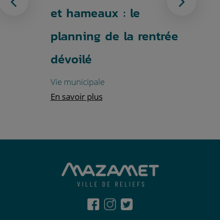
Photo précédente
Ph
pour
et hameaux : le
prod
e
planning de la rentrée
Maza
dévoilé
rend
Vie municipale
March
En savoir plus
En sav