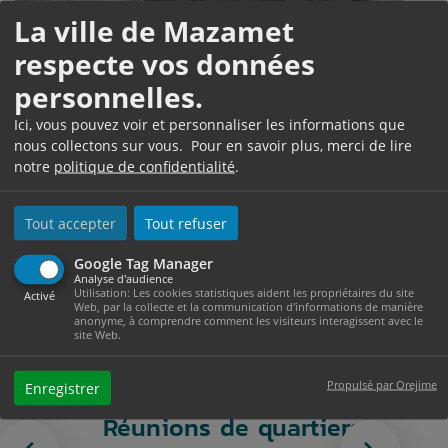
La ville de Mazamet
TRAVAUX DE VOIRIE ET
respecte vos données
CIRCULATION
personnelles.
Ici, vous pouvez voir et personnaliser les informations que
nous collectons sur vous. Pour en savoir plus, merci de lire
notre
politique de confidentialité
.
Actualités
Tout accepter
Tout refuser
Google Tag Manager
Analyse d'audience
Utilisation: Les cookies statistiques aident les propriétaires du site
Activé
Web, par la collecte et la communication d'informations de manière
anonyme, à comprendre comment les visiteurs interagissent avec le
site Web.
Propulsé par Orejime
Enregistrer
re
Réunions de quartiers
Le m