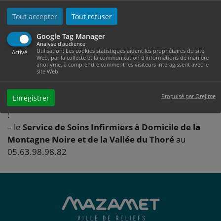
Tout accepter
Tout refuser
Pour éviter l’hospitalisation, l’entrée dans un
établissement spécialisé ou pour aider à la sortie de
Google Tag Manager
Analyse d'audience
l’hôpital, une réponse médico-sociale est en place
Utilisation: Les cookies statistiques aident les propriétaires du site
Activé
Web, par la collecte et la communication d'informations de manière
avec un service de soins à domicile comprenant la
anonyme, à comprendre comment les visiteurs interagissent avec le
garde des personnes âgées, les soins infirmiers à
site Web.
domicile et les soins de kinésithérapie.
Propulsé par Orejime
Enregistrer
Pour plus de renseignements, vous pouvez contacter
:
– le
Service de Soins Infirmiers à Domicile de la
Montagne Noire et de la Vallée du Thoré
au
05.63.98.98.82