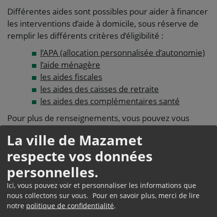
Différentes aides sont possibles pour aider à financer
les interventions d’aide à domicile, sous réserve de
remplir les différents critères d’éligibilité :
l’APA (allocation personnalisée d’autonomie)
l’aide ménagère
les aides fiscales
les aides des caisses de retraite
les aides des complémentaires santé
Pour plus de renseignements, vous pouvez vous
adresser à
Sérénitarn
au 05.63.97.70.40 ou au CCAS
La ville de Mazamet
de la Mairie de Mazamet au 05.63.61.02.55.
respecte vos données
personnelles.
SE FAIRE SOIGNER À
Ici, vous pouvez voir et personnaliser les informations que
DOMICILE
nous collectons sur vous. Pour en savoir plus, merci de lire
notre
politique de confidentialité
.