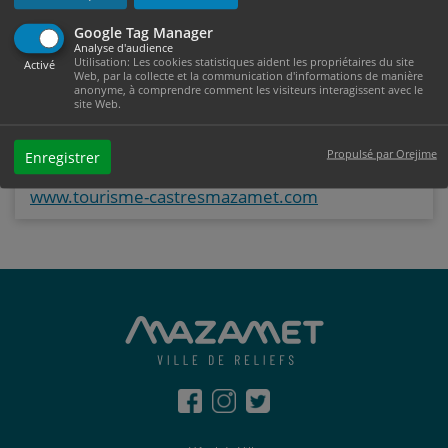
Google Tag Manager
Informations
Analyse d'audience
Utilisation: Les cookies statistiques aident les propriétaires du site
Activé
Web, par la collecte et la communication d'informations de manière
Office de Tourisme
anonyme, à comprendre comment les visiteurs interagissent avec le
site Web.
7 place Georges Tournier
81200 Mazamet
Propulsé par Orejime
Enregistrer
tél : 05.63.61.27.07
www.tourisme-castresmazamet.com