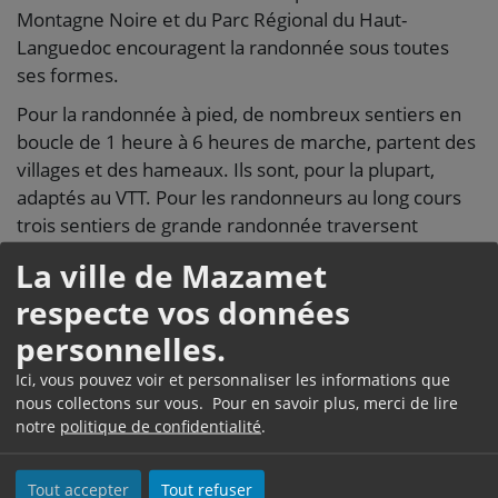
Montagne Noire et du Parc Régional du Haut-
Languedoc encouragent la randonnée sous toutes
ses formes.
Pour la randonnée à pied, de nombreux sentiers en
boucle de 1 heure à 6 heures de marche, partent des
villages et des hameaux. Ils sont, pour la plupart,
adaptés au VTT. Pour les randonneurs au long cours
trois sentiers de grande randonnée traversent
Mazamet : le GR7, qui relie les Pyrénées aux Vosges,
La ville de Mazamet
en empruntant les crêtes de la Montagne Noire, le
respecte vos données
GR36 et la voie d’Arles qui conduit les pèlerins vers
Saint-Jacques de Compostelle.
personnelles.
L’Office de Tourisme de Mazamet tient à votre
Ici, vous pouvez voir et personnaliser les informations que
disposition une série de guides de randonnées pour
nous collectons sur vous. Pour en savoir plus, merci de lire
notre
politique de confidentialité
.
vous permettre de découvrir à pied et à VTT les
charmes de la Montagne Noire et de ses environs.
Tout accepter
Tout refuser