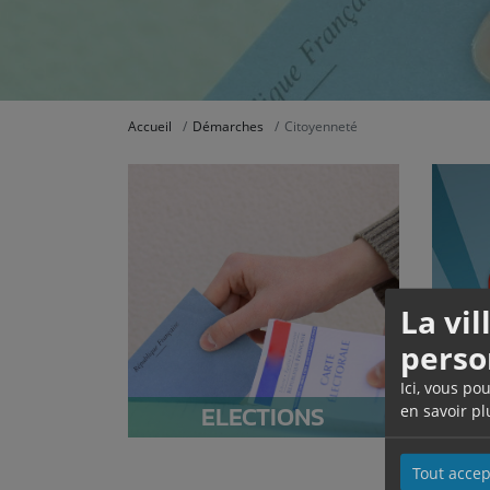
Accueil
Démarches
Citoyenneté
La vi
perso
Ici, vous po
ELECTIONS
en savoir pl
Tout accep