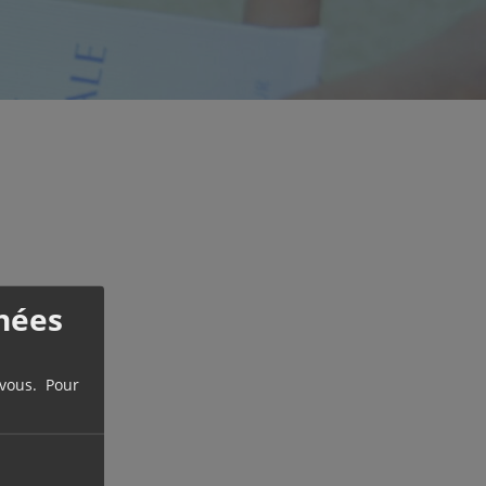
nées
 vous. Pour