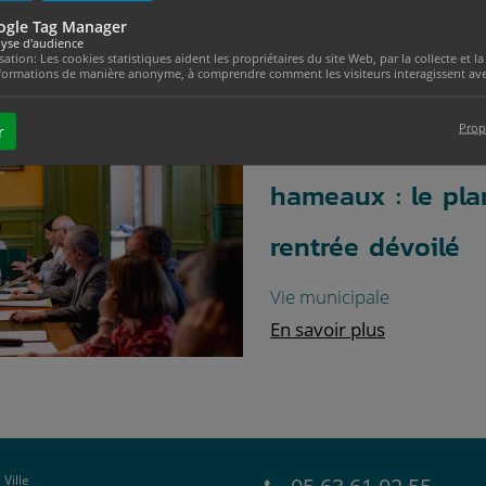
ogle Tag Manager
yse d'audience
Actualités
isation: Les cookies statistiques aident les propriétaires du site Web, par la collecte et
formations de manière anonyme, à comprendre comment les visiteurs interagissent avec
Prop
r
Réunions de quar
hameaux : le pla
édente
rentrée dévoilé
Vie municipale
En savoir plus
 Ville