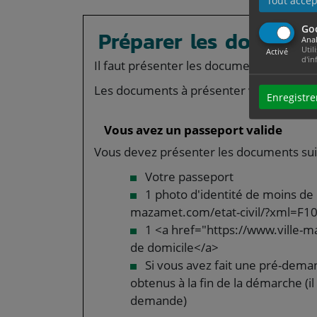
Tout accep
Go
Préparer les documen
Anal
Util
Activé
d'in
Il faut présenter les documents <span 
Les documents à présenter varient selon
Enregistre
Vous avez un passeport valide
Vous devez présenter les documents sui
Votre passeport
1 photo d'identité de moins de 
mazamet.com/etat-civil/?xml=F
1 <a href="https://www.ville-m
de domicile</a>
Si vous avez fait une pré-dema
obtenus à la fin de la démarche (il
demande)