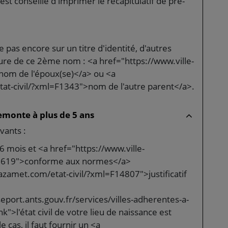
 est conseillé d'imprimer le récapitulatif de pré-
 pas encore sur un titre d'identité, d'autres
ture de ce 2ème nom : <a href="https://www.ville-
om de l'époux(se)</a> ou <a
at-civil/?xml=F1343">nom de l'autre parent</a>.
emonte à plus de 5 ans
vants :
6 mois et <a href="https://www.ville-
10619">conforme aux normes</a>
azamet.com/etat-civil/?xml=F14807">justificatif
seport.ants.gouv.fr/services/villes-adherentes-a-
k">l'état civil de votre lieu de naissance est
e cas, il faut fournir un <a