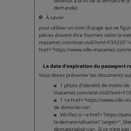
obtenus à la fin de la démarche (il
demande)
À savoir
pour utiliser un nom d'usage qui ne figure
pièces doivent être fournies selon la na
mazamet.com/etat-civil/?xml=F33250">n
href="https://www.ville-mazamet.com/et
La date d'expiration du passeport r
Vous devez présenter les documents sui
1 photo d'identité de moins de 
mazamet.com/etat-civil/?xml=F
1 <a href="https://www.ville-m
de domicile</a>
Vérifiez si <a href="https://pas
la-dematerialisation" target="_blan
dématérialisé</a>. Si ce n'est pas l