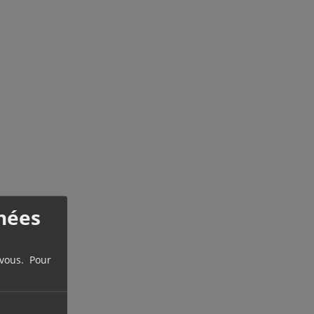
nées
 vous. Pour