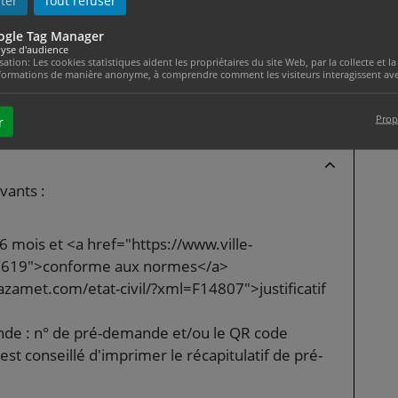
ter
Tout refuser
ogle Tag Manager
ts à présenter
yse d'audience
isation: Les cookies statistiques aident les propriétaires du site Web, par la collecte et
formations de manière anonyme, à comprendre comment les visiteurs interagissent avec
class="miseenevidence">originaux</span>.
 que vous avez déjà un passeport ou non :
Prop
r
vants :
6 mois et <a href="https://www.ville-
10619">conforme aux normes</a>
azamet.com/etat-civil/?xml=F14807">justificatif
nde : n° de pré-demande et/ou le QR code
 est conseillé d'imprimer le récapitulatif de pré-