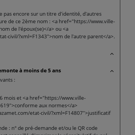
 pas encore sur un titre d'identité, d'autres
ture de ce 2ème nom : <a href="https://www.ville-
om de l'époux(se)</a> ou <a
at-civil/?xml=F1343">nom de l'autre parent</a>.
emonte à moins de 5 ans
vants :
6 mois et <a href="https://www.ville-
10619">conforme aux normes</a>
azamet.com/etat-civil/?xml=F14807">justificatif
nde : n° de pré-demande et/ou le QR code