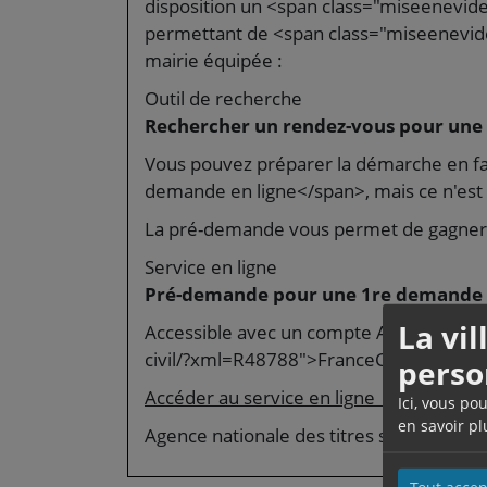
disposition un <span class="miseenevi
permettant de <span class="miseenevi
mairie équipée :
Outil de recherche
Rechercher un rendez-vous pour une 
Vous pouvez préparer la démarche en f
demande en ligne</span>, mais ce n'est 
La pré-demande vous permet de gagner 
Service en ligne
Pré-demande pour une 1re demande d
La vi
Accessible avec un compte ANTS ou via 
civil/?xml=R48788">FranceConnect</a>
perso
Accéder au service en ligne
Ici, vous po
en savoir pl
Agence nationale des titres sécurisés (A