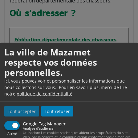
fédération départementale des chasseurs.
Où s’adresser ?
Fédération départementale des chasseurs
La ville de Mazamet
respecte vos données
personnelles.
Est-ce payant ?
Ici, vous pouvez voir et personnaliser les informations que
nous collectons sur vous. Pour en savoir plus, merci de lire
Non. L'autorisation de chasser accompagné est
notre
politique de confidentialité
.
<span class="miseenevidence">délivrée
gratuitement</span>.
Tout accepter
Tout refuser
Google Tag Manager
Analyse d'audience
Utilisation: Les cookies statistiques aident les propriétaires du site
Activé
Web, par la collecte et la communication d'informations de manière