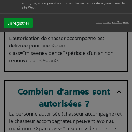
Quelle est la durée de
anonyme, à comprendre comment les visiteurs interagissent avec le
site Web.
validité de
Propulsé par Orejime
Enregistrer
l'autorisation ?
L'autorisation de chasser accompagné est
délivrée pour une <span
class="miseenevidence">période d'un an non
renouvelable</span>.
Combien d'armes sont
autorisées ?
La personne autorisée (chasseur accompagné) et
le chasseur accompagnateur peuvent avoir au
maximum <span class="miseenevidence">une