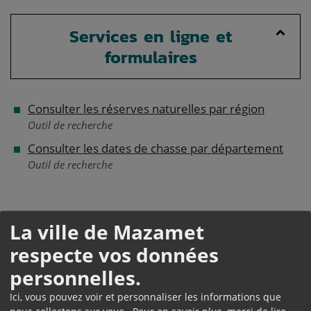
Services en ligne et
formulaires
Consulter les réserves naturelles par région
Outil de recherche
Consulter les dates de chasse par département
Outil de recherche
Questions ? Réponses !
La ville de Mazamet
Chasse accompagnée : comment chasser avant
respecte vos données
d'obtenir son permis ?
personnelles.
Permis de chasser perdu, volé ou abîmé :
Ici, vous pouvez voir et personnaliser les informations que
comment demander un duplicata ?