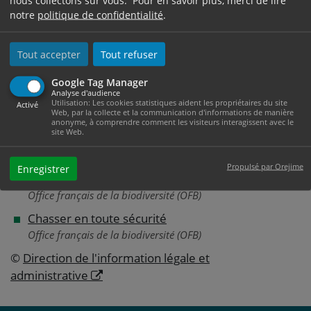
nous collectons sur vous. Pour en savoir plus, merci de lire
notre
politique de confidentialité
.
Et aussi
Tout accepter
Tout refuser
Armes
Google Tag Manager
Analyse d'audience
Loisirs - Sports - Culture
Utilisation: Les cookies statistiques aident les propriétaires du site
Activé
Web, par la collecte et la communication d'informations de manière
anonyme, à comprendre comment les visiteurs interagissent avec le
site Web.
Pour en savoir plus
Propulsé par Orejime
Enregistrer
La sécurité à la chasse
Office français de la biodiversité (OFB)
Chasser en toute sécurité
Office français de la biodiversité (OFB)
©
Direction de l'information légale et
administrative