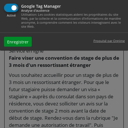
initiale
Google Tag Manager
Analyse d'audience
Pour renouveler votre stage, l'entreprise qui vous
Utilisation: Les cookies statistiques aident les propriétaires du site
Activé
accueille doit faire valider par l'administration un
Web, par la collecte et la communication d'informations de manière
anonyme, à comprendre comment les visiteurs interagissent avec le
<a href="https://www.ville-mazamet.com/etat-
site Web.
civil/?xml=R10829">avenant</a> à votre
convention de stage initiale.
Propulsé par Orejime
Enregistrer
Service en ligne
Faire viser une convention de stage de plus de
3 mois d'un ressortissant étranger
Vous souhaitez accueillir pour un stage de plus de
3 mois un ressortissant étranger. Pour que le
futur stagiaire puisse demander un visa «
stagiaire » auprès du consulat dans son pays de
résidence, vous devez solliciter un avis sur la
convention de stage 2 mois avant la date de
début de stage. Rendez-vous dans la rubrique "Je
demande une autorisation de travail". Puis