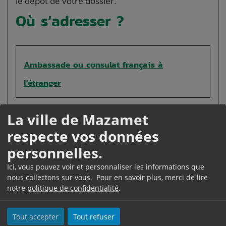
le dépôt de votre dossier.
Où s’adresser ?
Ambassade ou consulat français à
l'étranger
La ville de Mazamet
respecte vos données
personnelles.
Comment renouveler le
Ici, vous pouvez voir et personnaliser les informations que
stage ?
nous collectons sur vous. Pour en savoir plus, merci de lire
notre
politique de confidentialité
.
Validation d'un avenant à
la convention de stage
Tout accepter
Tout refuser