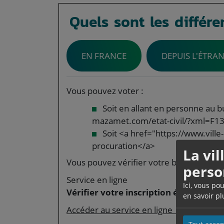
Quels sont les différe
EN FRANCE
DEPUIS L'ÉTRA
Vous pouvez voter :
Soit en allant en personne au b
mazamet.com/etat-civil/?xml=F1361
Soit <a href="https://www.vill
procuration</a>
La vi
Vous pouvez vérifier votre bureau de vote
perso
Service en ligne
Ici, vous po
Vérifier votre inscription électorale 
en savoir pl
Accéder au service en ligne