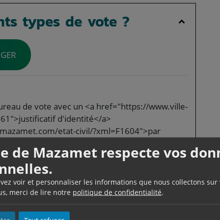
nts types de vote ?
NGER
ureau de vote avec un <a href="https://www.ville-
">justificatif d'identité</a>
e-mazamet.com/etat-civil/?xml=F1604">par
lle de Mazamet respecte vos don
 et vos procurations à l'aide de ce téléservice :
nnelles.
uvez voir et personnaliser les informations que nous collectons sur
et votre bureau de vote
us, merci de lire notre
politique de confidentialité
.