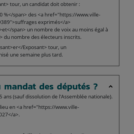
t> tour, un candidat doit obtenir :
0 %</span> des <a href="https://www.ville-
9389">suffrages exprimés</a>
et</span> un nombre de voix au moins égal à
 du nombre des électeurs inscrits.
posant>er</Exposant> tour, un
isé une semaine plus tard.
du mandat des députés ?
ans (sauf dissolution de l'Assemblée nationale).
 lieu en <a href="https://www.ville-
027</a>.