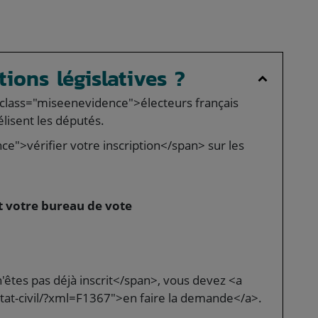
tions législatives ?
an class="miseenevidence">électeurs français
 élisent les députés.
">vérifier votre inscription</span> sur les
et votre bureau de vote
êtes pas déjà inscrit</span>, vous devez <a
at-civil/?xml=F1367">en faire la demande</a>.