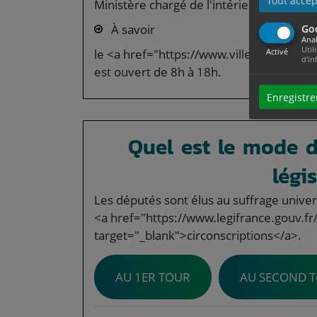
Tout accep
Ministère chargé de l'intérieur
À savoir
Go
Anal
Util
Activé
le <a href="https://www.ville-mazamet.
d'in
est ouvert de 8h à 18h.
Enregistre
Quel est le mode d
légi
Les députés sont élus au suffrage universe
<a href="https://www.legifrance.gouv.f
target="_blank">circonscriptions</a>.
AU 1ER TOUR
AU SECOND 