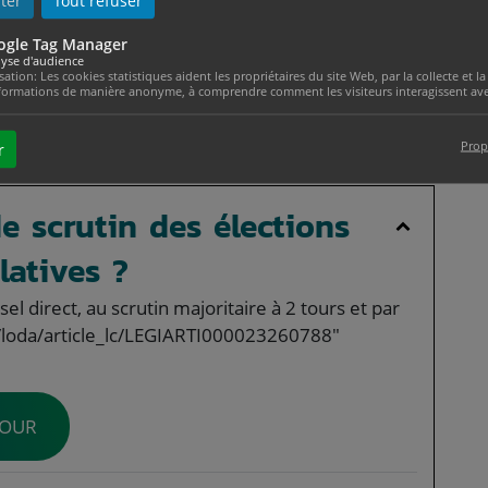
ter
Tout refuser
ogle Tag Manager
yse d'audience
isation: Les cookies statistiques aident les propriétaires du site Web, par la collecte et
com/etat-civil/?xml=F16828">bureau de vote</a>
formations de manière anonyme, à comprendre comment les visiteurs interagissent avec
Prop
r
e scrutin des élections
slatives ?
l direct, au scrutin majoritaire à 2 tours et par
r/loda/article_lc/LEGIARTI000023260788"
TOUR