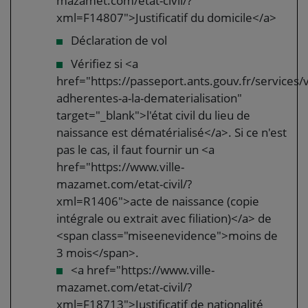
mazamet.com/etat-civil/?
xml=F14807">Justificatif du domicile</a>
Déclaration de vol
Vérifiez si <a
href="https://passeport.ants.gouv.fr/services/vi
adherentes-a-la-dematerialisation"
target="_blank">l'état civil du lieu de
naissance est dématérialisé</a>. Si ce n'est
pas le cas, il faut fournir un <a
href="https://www.ville-
mazamet.com/etat-civil/?
xml=R1406">acte de naissance (copie
intégrale ou extrait avec filiation)</a> de
<span class="miseenevidence">moins de
3 mois</span>.
<a href="https://www.ville-
mazamet.com/etat-civil/?
xml=F18713">Justificatif de nationalité