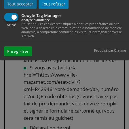
mazamet.com/etat-civil/?
Tout accepter
Tout refuser
xml=F21258">Timbre fiscal</a> de <span
Google Tag Manager
class="valeur">86 €</span> (que vous
Analyse d'audience
pouvez <a href="https://www.ville-
Utilisation: Les cookies statistiques aident les propriétaires du site
Activé
Web, par la collecte et la communication d'informations de manière
mazamet.com/etat-civil/?
anonyme, à comprendre comment les visiteurs interagissent avec le
site Web.
xml=R39812">acheter en ligne</a>)
<a href="https://www.ville-
Propulsé par Orejime
Enregistrer
mazamet.com/etat-civil/?
xml=F14807">Justificatif du domicile</a>
Si vous avez fait la <a
href="https://www.ville-
mazamet.com/etat-civil/?
xml=R42946">pré-demande</a>, numéro
et/ou QR code obtenus (si vous n'avez pas
fait de pré-demande, vous devrez remplir
et signer le formulaire cartonné qui vous
sera remis au guichet)
Déclaration de vol