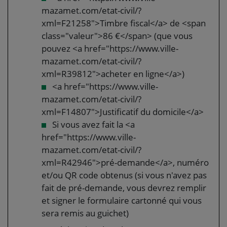
mazamet.com/etat-civil/?
xml=F21258">Timbre fiscal</a> de <span
class="valeur">86 €</span> (que vous
pouvez <a href="https://www.ville-
mazamet.com/etat-civil/?
xml=R39812">acheter en ligne</a>)
<a href="https://www.ville-
mazamet.com/etat-civil/?
xml=F14807">Justificatif du domicile</a>
Si vous avez fait la <a
href="https://www.ville-
mazamet.com/etat-civil/?
xml=R42946">pré-demande</a>, numéro
et/ou QR code obtenus (si vous n'avez pas
fait de pré-demande, vous devrez remplir
et signer le formulaire cartonné qui vous
sera remis au guichet)