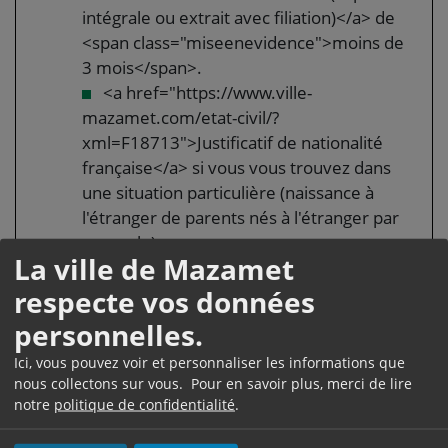
intégrale ou extrait avec filiation)</a> de
<span class="miseenevidence">moins de
3 mois</span>.
<a href="https://www.ville-
mazamet.com/etat-civil/?
xml=F18713">Justificatif de nationalité
française</a> si vous vous trouvez dans
une situation particulière (naissance à
l'étranger de parents nés à l'étranger par
exemple)
La ville de Mazamet
respecte vos données
Vous n'avez pas de carte d'identité
personnelles.
Photo d'identité de moins de 6 mois et
<a href="https://www.ville-
Ici, vous pouvez voir et personnaliser les informations que
mazamet.com/etat-civil/?
nous collectons sur vous. Pour en savoir plus, merci de lire
notre
politique de confidentialité
.
xml=F10619">conforme aux normes</a>
<a href="https://www.ville-