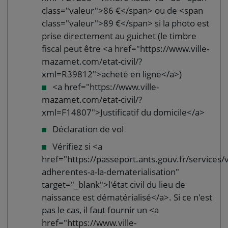
class="valeur">86 €</span> ou de <span
class="valeur">89 €</span> si la photo est
prise directement au guichet (le timbre
fiscal peut être <a href="https://www.ville-
mazamet.com/etat-civil/?
xml=R39812">acheté en ligne</a>)
<a href="https://www.ville-
mazamet.com/etat-civil/?
xml=F14807">Justificatif du domicile</a>
Déclaration de vol
Vérifiez si <a
href="https://passeport.ants.gouv.fr/services/vi
adherentes-a-la-dematerialisation"
target="_blank">l'état civil du lieu de
naissance est dématérialisé</a>. Si ce n'est
pas le cas, il faut fournir un <a
href="https://www.ville-