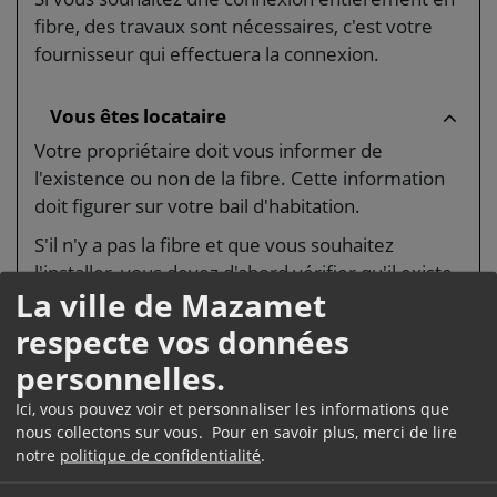
fibre, des travaux sont nécessaires, c'est votre
fournisseur qui effectuera la connexion.
Vous êtes locataire
Votre propriétaire doit vous informer de
l'existence ou non de la fibre. Cette information
doit figurer sur votre bail d'habitation.
S'il n'y a pas la fibre et que vous souhaitez
l'installer, vous devez d'abord vérifier qu'il existe
La ville de Mazamet
un réseau en fibre dans votre commune. Chaque
fournisseur propose sur son site internet de
respecte vos données
réaliser un test afin de savoir si vous êtes dans
personnelles.
une zone pouvant bénéficier de la fibre.
Ici, vous pouvez voir et personnaliser les informations que
Vous devez ensuite vous renseigner auprès de
nous collectons sur vous. Pour en savoir plus, merci de lire
votre fournisseur actuel (ou un autre si vous
notre
politique de confidentialité
.
souhaitez en changer) pour savoir quel type de