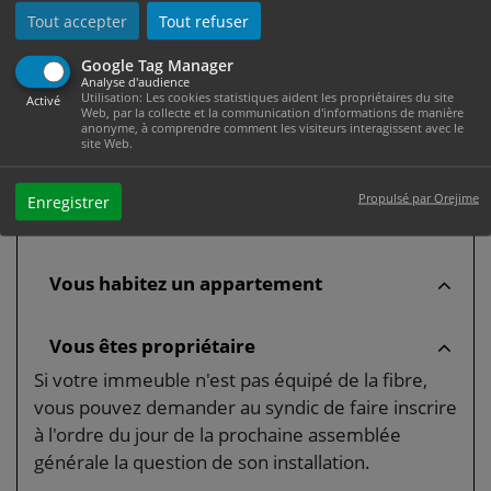
connexion il peut vous proposer (FTTH, FTTB ou
Tout accepter
Tout refuser
FTTLA).
Google Tag Manager
Si vous souhaitez une connexion entièrement en
Analyse d'audience
Utilisation: Les cookies statistiques aident les propriétaires du site
fibre, des travaux sont nécessaires. Vous devez
Activé
Web, par la collecte et la communication d'informations de manière
d'abord demander l'autorisation par tous moyens
anonyme, à comprendre comment les visiteurs interagissent avec le
site Web.
à votre propriétaire pour faire ces travaux.
La connexion sera ensuite faite par votre
Propulsé par Orejime
Enregistrer
fournisseur.
Vous habitez un appartement
Vous êtes propriétaire
Si votre immeuble n'est pas équipé de la fibre,
vous pouvez demander au syndic de faire inscrire
à l'ordre du jour de la prochaine assemblée
générale la question de son installation.