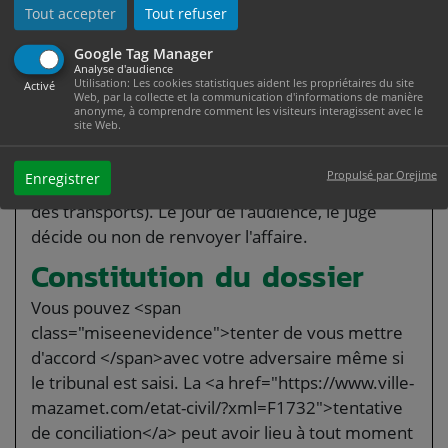
class="miseenevidence">assignation</span>, la
Tout accepter
Tout refuser
date, l'heure et la salle d'audience y sont
indiquées.
Google Tag Manager
Analyse d'audience
Utilisation: Les cookies statistiques aident les propriétaires du site
Vous pouvez demander par courrier <span
Activé
Web, par la collecte et la communication d'informations de manière
class="miseenevidence">le renvoi</span> de
anonyme, à comprendre comment les visiteurs interagissent avec le
site Web.
votre affaire à une autre date si vous êtes dans
l'impossibilité de vous rendre à l'audience (par
Propulsé par Orejime
Enregistrer
exemple pour une raison médicale ou une grève
des transports). Le jour de l'audience, le juge
décide ou non de renvoyer l'affaire.
Constitution du dossier
Vous pouvez <span
class="miseenevidence">tenter de vous mettre
d'accord </span>avec votre adversaire même si
le tribunal est saisi. La <a href="https://www.ville-
mazamet.com/etat-civil/?xml=F1732">tentative
de conciliation</a> peut avoir lieu à tout moment