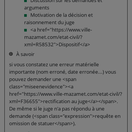
Discussion sur les demandes et
arguments
Motivation de la décision et
raisonnement du juge
<a href="https://www.ville-
mazamet.com/etat-civil/?
xml=R58532">Dispositif</a>
À savoir
si vous constatez une erreur matérielle
importante (nom erroné, date erronée...) vous
pouvez demander une <span
class="miseenevidence"><a
href="https://www.ville-mazamet.com/etat-civil/?
xml=F36655">rectification au juge</a></span>.
De même si le juge n'a pas répondu à une
demande (<span class="expression">requête en
omission de statuer</span>).