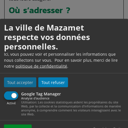
Où s’adresser ?
La ville de Mazamet
Bibliothèque publique
respecte vos données
personnelles.
Ici, vous pouvez voir et personnaliser les informations que
Certaines bibliothèques mettent des ordinateurs
nous collectons sur vous. Pour en savoir plus, merci de lire
à votre disposition. Une connexion en libre
notre
politique de confidentialité
.
service peut également être proposée, vous
devez alors amener votre propre matériel
Tout accepter
Tout refuser
(ordinateur, tablette...).
La connexion peut se faire sans fil (par
Google Tag Manager
Analyse d'audience
<TermeEtranger>Wifi</TermeEtranger>) ou à
Utilisation: Les cookies statistiques aident les propriétaires du site
Activé
Web, par la collecte et la communication d'informations de manière
l'aide d'un câble (dans ce cas, il peut être
anonyme, à comprendre comment les visiteurs interagissent avec le
site Web.
demandé de fournir votre propre câble).
Il est parfois nécessaire de se créer un compte