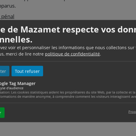
pparus.
u pénal
il
lle de Mazamet respecte vos don
on de justice
nnelles.
uvez voir et personnaliser les informations que nous collectons sur
us, merci de lire notre
politique de confidentialité
.
laires
ter
Tout refuser
ogle Tag Manager
ur faire appel d'une décision de justice
yse d'audience
isation: Les cookies statistiques aident les propriétaires du site Web, par la collecte et
formations de manière anonyme, à comprendre comment les visiteurs interagissent avec
e électronique pour une procédure d'appel
Prop
r