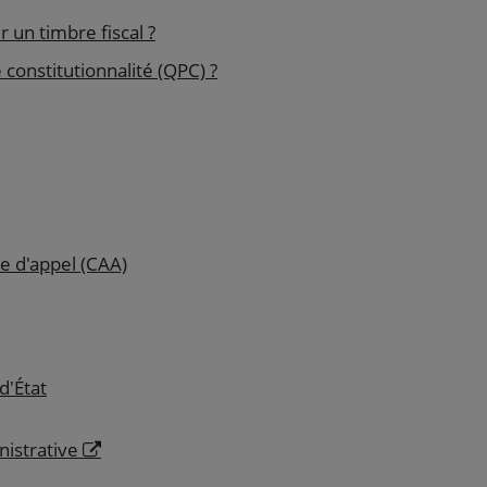
un timbre fiscal ?
 constitutionnalité (QPC) ?
ve d'appel (CAA)
d'État
nistrative