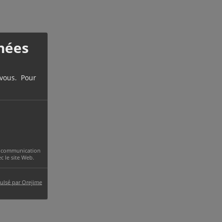
nées
 vous. Pour
 la communication
 le site Web.
ulsé par Orejime