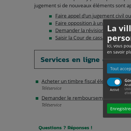
jugement si de nouveaux éléments sont a
Faire appel d'un jugement civil o
Faire opposition à un jugement civ
La vi
Demander la révision d'une décisi
perso
Saisir la Cour de cassation
Ici, vous po
en savoir pl
Services en ligne et formu
Tout accep
Go
Acheter un timbre fiscal électronique po
Anal
Téléservice
Util
Activé
d'in
Demander le remboursement d'un timbr
Téléservice
Enregistre
Questions ? Réponses !