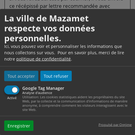
ce récépissé par lettre recommandée avec
demande d'avis de réception. Il adresse aussitôt
La ville de Mazamet
à votre adversaire une copie de cette déclaration
respecte vos données
par lettre recommandée avec demande d'avis de
personnelles.
réception. Il demande en même temps
communication du dossier au greffe de la
Ici, vous pouvez voir et personnaliser les informations que
juridiction qui a rendu la décision attaquée.
nous collectons sur vous. Pour en savoir plus, merci de lire
notre
politique de confidentialité
.
Le dépôt de la déclaration doit se faire dans les
<span class="miseenevidence">2 mois</span> à
Tout accepter
Tout refuser
partir du jour où la décision vous a été <a
href="https://www.ville-mazamet.com/etat-civil/?
Google Tag Manager
xml=R14732">notifiée</a> par le greffe du
Analyse d'audience
Utilisation: Les cookies statistiques aident les propriétaires du site
Activé
tribunal qui a rendu la décision attaquée.
Web, par la collecte et la communication d'informations de manière
anonyme, à comprendre comment les visiteurs interagissent avec le
Pour les jugements et arrêts rendus par défaut
site Web.
(en l'absence d'au moins une partie), le dépôt de
la déclaration doit se faire dans les 2 mois à partir
Propulsé par Orejime
Enregistrer
de la fin du <a href="https://www.ville-