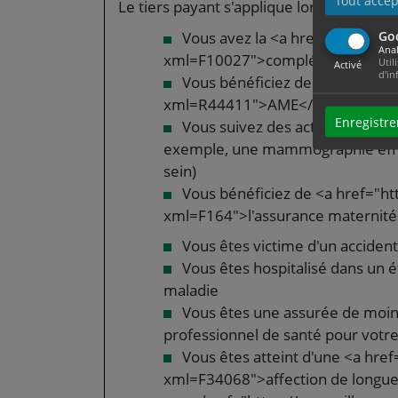
Tout accep
Le tiers payant s'applique lorsque vous ê
Go
Vous avez la <a href="https://w
Anal
xml=F10027">complémentaire sant
Util
Activé
d'in
Vous bénéficiez de l'<a href="h
xml=R44411">AME</a>
Enregistre
Vous suivez des actes de préven
exemple, une mammographie effec
sein)
Vous bénéficiez de <a href="ht
xml=F164">l'assurance maternité<
Vous êtes victime d'un accident
Vous êtes hospitalisé dans un 
maladie
Vous êtes une assurée de moins
professionnel de santé pour votr
Vous êtes atteint d'une <a href
xml=F34068">affection de longue