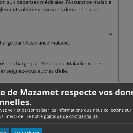
tion aux dépenses médicales, l'Assurance maladie
glements ultérieurs ou vous demandera un
charge par l'Assurance maladie.
is en charge par l'Assurance Maladie. Votre
Renseignez-vous auprès d'elle.
lle de Mazamet respecte vos don
uations ouvrant droit au
nnelles.
uvez voir et personnaliser les informations que nous collectons sur
 payant ?
us, merci de lire notre
politique de confidentialité
.
ique