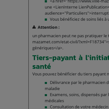
<a href="https://www.ville-ma
une <LienInterne LienPublication
audience="Particuliers">interrupt
Vous bénéficiez de soins liés à
Attention :
un pharmacien peut ne pas pratiquer le t
mazamet.com/etat-civil/?xml=F18734">s
génériques</a>.
Tiers-payant à l'initi
santé
Vous pouvez bénéficier du tiers payant 
Délivrance par le pharmacien 
maladie
Examens, soins, dispensés par l
médicales
Consultation de votre médecin tr