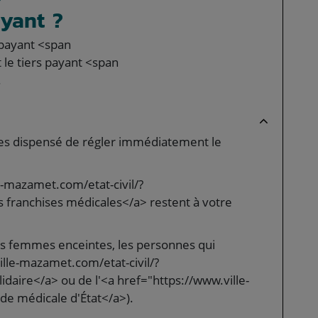
yant ?
s payant <span
le tiers payant <span
.
êtes dispensé de régler immédiatement le
e-mazamet.com/etat-civil/?
es franchises médicales</a> restent à votre
es femmes enceintes, les personnes qui
ille-mazamet.com/etat-civil/?
aire</a> ou de l'<a href="https://www.ville-
e médicale d'État</a>).