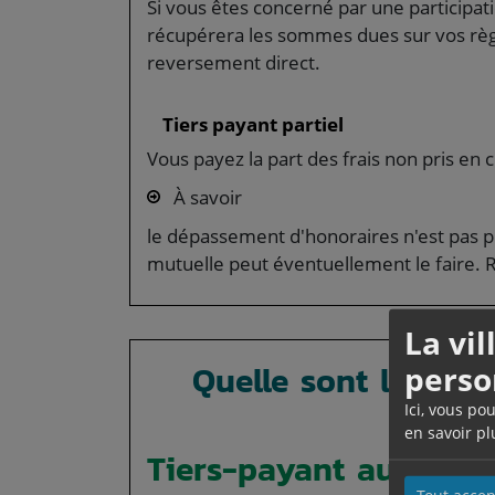
Si vous êtes concerné par une participa
récupérera les sommes dues sur vos rè
reversement direct.
Tiers payant partiel
Vous payez la part des frais non pris en 
À savoir
le dépassement d'honoraires n'est pas pr
mutuelle peut éventuellement le faire. 
La vi
Quelle sont les sit
perso
Ici, vous po
tiers
en savoir pl
Tiers-payant automat