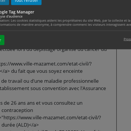
ter
Tout refuser
tes dans l'une des situations suivantes :
ogle Tag Manager
ww.ville-mazamet.com/etat-civil/?
yse d'audience
é solidaire (CSS)</a>
isation: Les cookies statistiques aident les propriétaires du site Web, par la collecte et
formations de manière anonyme, à comprendre comment les visiteurs interagissent avec
ttps://www.ville-mazamet.com/etat-civil/?
Prop
r
tion dans le cadre d'un dépistage organisé (par
tuée lors du dépistage organisé du cancer du
tps://www.ville-mazamet.com/etat-civil/?
/a> du fait que vous soyez enceinte
 de travail ou d'une maladie professionnelle
établissement sous convention avec l'Assurance
 de 26 ans ans et vous consultez un
e contraception
="https://www.ville-mazamet.com/etat-civil/?
 durée (ALD)</a>