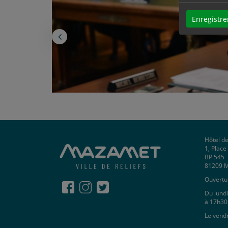
ue avec
e de
Enregistre
Photo précédente
Hôtel de
1, Plac
BP 545
81209 
Ouvertur
Du lundi
à 17h30
Le vend