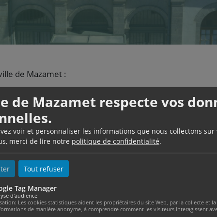
ville de Mazamet :
ctivite-etablissement-public
Télécharger
lle de Mazamet respecte vos don
nnelles.
r
uvez voir et personnaliser les informations que nous collectons sur
us, merci de lire notre
politique de confidentialité
.
ter
Tout refuser
Actualités thématiques
ogle Tag Manager
yse d'audience
isation: Les cookies statistiques aident les propriétaires du site Web, par la collecte et
formations de manière anonyme, à comprendre comment les visiteurs interagissent avec