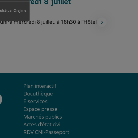
le mercredi 8 juillet
ulsé par Orejime
Photo suiv
unira mercredi 8 juillet, à 18h30 à l’Hôtel de
Plan interactif
Docuthèque
E-services
Espace presse
Marchés publics
Actes d'état civil
RDV CNI-Passeport