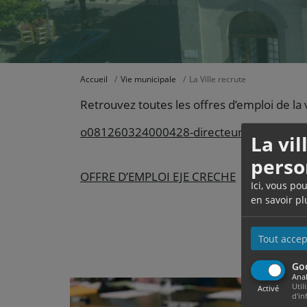
Accueil
Vie municipale
La Ville recrute
Retrouvez toutes les offres d’emploi de la 
o081260324000428-directeur-general-colle
La vi
perso
OFFRE D’EMPLOI EJE CRECHE
Télécharge
Ici, vous po
en savoir pl
Tout accep
Go
Anal
Util
Activé
d'in