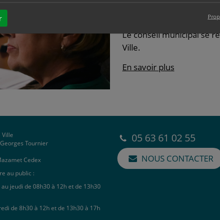
Conseil municipal 
Prop
r
Vie municipale
Le conseil municipal se ré
Ville.
En savoir plus
 Ville
05 63 61 02 55
e Georges Tournier
NOUS CONTACTER
Mazamet Cedex
e au public :
 au jeudi de 08h30 à 12h et de 13h30
redi de 8h30 à 12h et de 13h30 à 17h