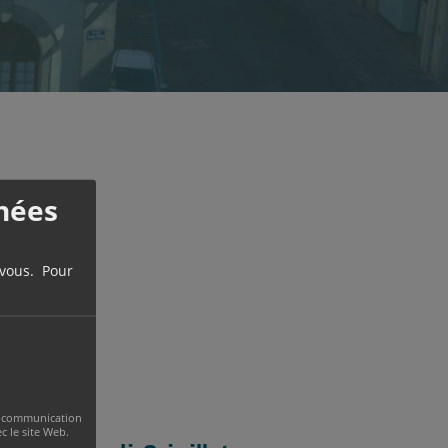
nées
 vous. Pour
 la communication
 le site Web.