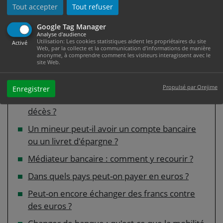
provision ?
Tout accepter
Tout refuser
Quelle est la différence entre virement et
Google Tag Manager
prélèvement bancaire ?
Analyse d'audience
Utilisation: Les cookies statistiques aident les propriétaires du site
Activé
Web, par la collecte et la communication d'informations de manière
Carte de retrait ou carte bancaire : quelles
anonyme, à comprendre comment les visiteurs interagissent avec le
site Web.
différences ?
Comment faire une procuration bancaire ?
Propulsé par Orejime
Enregistrer
Que devient un compte bancaire en cas de
décès ?
Un mineur peut-il avoir un compte bancaire
ou un livret d'épargne ?
Médiateur bancaire : comment y recourir ?
Dans quels pays peut-on payer en euros ?
Peut-on encore échanger des francs contre
des euros ?