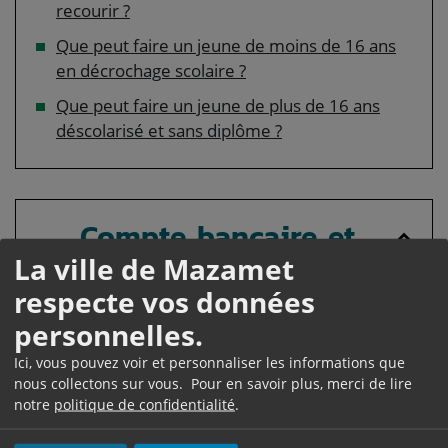
recourir ?
Que peut faire un jeune de moins de 16 ans
en décrochage scolaire ?
Que peut faire un jeune de plus de 16 ans
déscolarisé et sans diplôme ?
Compte bancaire et
La ville de Mazamet
moyens de paiement
respecte vos données
Une banque doit-elle faire connaître ses tarifs
personnelles.
à ses clients ?
Ici, vous pouvez voir et personnaliser les informations que
Peut-on récupérer une carte bancaire avalée
nous collectons sur vous. Pour en savoir plus, merci de lire
par un distributeur de billets ?
notre
politique de confidentialité
.
Comment régulariser un chèque sans